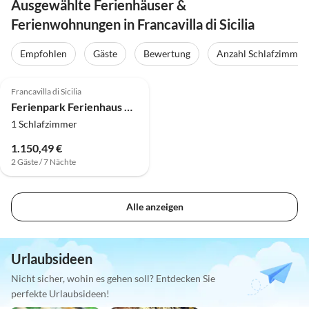
Ausgewählte Ferienhäuser &
Ferienwohnungen in Francavilla di Sicilia
Empfohlen
Gäste
Bewertung
Anzahl Schlafzimmer
4.0
(18)
Francavilla di Sicilia
Ferienpark Ferienhaus Regina Pacis in Sizilien zwischen
1 Schlafzimmer
1.150,49 €
2 Gäste / 7 Nächte
Alle anzeigen
Urlaubsideen
Nicht sicher, wohin es gehen soll? Entdecken Sie
perfekte Urlaubsideen!