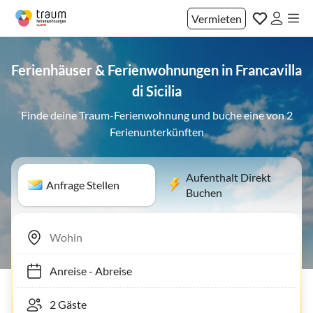
Vermieten
Ferienhäuser & Ferienwohnungen in Francavilla
di Sicilia
Finde deine Traum-Ferienwohnung und buche eine von 2
Ferienunterkünften
Aufenthalt Direkt
Anfrage Stellen
Buchen
Anreise
-
Abreise