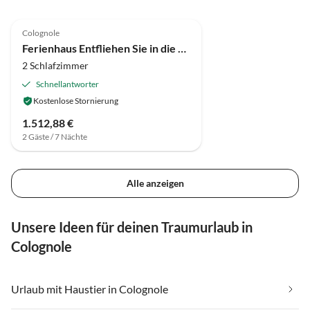
4.8
(6)
Colognole
Ferienhaus Entfliehen Sie in die Hügel von Rosignano
2 Schlafzimmer
Schnellantworter
Kostenlose Stornierung
1.512,88 €
2 Gäste / 7 Nächte
Alle anzeigen
Unsere Ideen für deinen Traumurlaub in
Colognole
Urlaub mit Haustier in Colognole