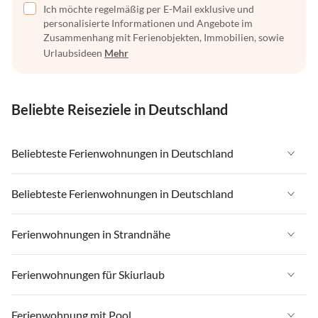
Ich möchte regelmäßig per E-Mail exklusive und
personalisierte Informationen und Angebote im
Zusammenhang mit Ferienobjekten, Immobilien, sowie
Urlaubsideen
Mehr
Beliebte Reiseziele in Deutschland
Beliebteste Ferienwohnungen in Deutschland
Ferienwohnungen in Deutschland
Beliebteste Ferienwohnungen in Deutschland
Ferienwohnungen in Ostsee
Ferienwohnungen in Deutschland
Ferienwohnungen in Strandnähe
Ferienwohnungen in Nordsee
Ferienwohnungen in Ostsee
Ferienwohnungen in Schleswig-Holstein
Ferienwohnungen in Strandnähe in Deutschland
Ferienwohnungen für Skiurlaub
Ferienwohnungen in Nordsee
Ferienwohnungen in Mecklenburg-Vorpommern
Ferienwohnungen in Strandnähe in Ostsee
Ferienwohnungen in Schleswig-Holstein
Ferienwohnungen für Skiurlaub in Deutschland
Ferienwohnung mit Pool