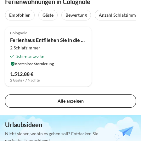
Ferienwohnungen in Colognole
Empfohlen
Gäste
Bewertung
Anzahl Schlafzimmer
4.8
(6)
Colognole
Ferienhaus Entfliehen Sie in die Hügel von Rosignano
2 Schlafzimmer
Schnellantworter
Kostenlose Stornierung
1.512,88 €
2 Gäste / 7 Nächte
Alle anzeigen
Urlaubsideen
Nicht sicher, wohin es gehen soll? Entdecken Sie
perfekte Urlaubsideen!