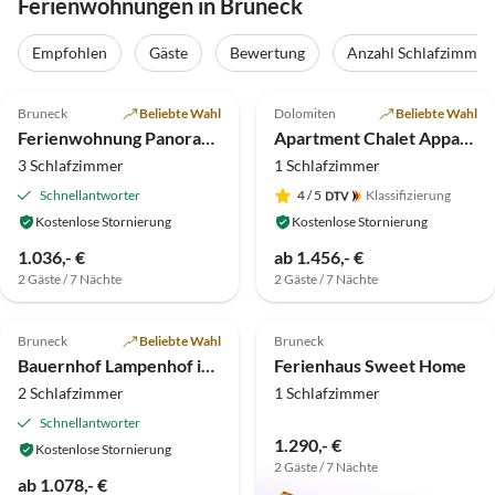
Ferienwohnungen in Bruneck
Empfohlen
Gäste
Bewertung
Anzahl Schlafzimmer
5.0
(3)
5.0
(1)
Bruneck
Beliebte Wahl
Dolomiten
Beliebte Wahl
Ferienwohnung Panorama auf dem Felderhof
Apartment Chalet Appartement
3 Schlafzimmer
1 Schlafzimmer
Schnellantworter
4
/ 5
Klassifizierung
Kostenlose Stornierung
Kostenlose Stornierung
1.036,- €
ab 1.456,- €
2 Gäste / 7 Nächte
2 Gäste / 7 Nächte
5.0
(1)
5.0
(1)
Bruneck
Beliebte Wahl
Bruneck
Bauernhof Lampenhof in Südtirol
Ferienhaus Sweet Home
2 Schlafzimmer
1 Schlafzimmer
Schnellantworter
1.290,- €
Kostenlose Stornierung
2 Gäste / 7 Nächte
ab 1.078,- €