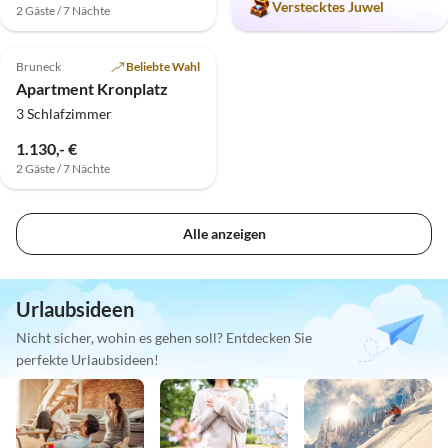
Verstecktes Juwel
2 Gäste / 7 Nächte
5.0
(1)
Bruneck
Beliebte Wahl
Apartment Kronplatz
3 Schlafzimmer
1.130,- €
2 Gäste / 7 Nächte
Alle anzeigen
Urlaubsideen
Nicht sicher, wohin es gehen soll? Entdecken Sie
perfekte Urlaubsideen!