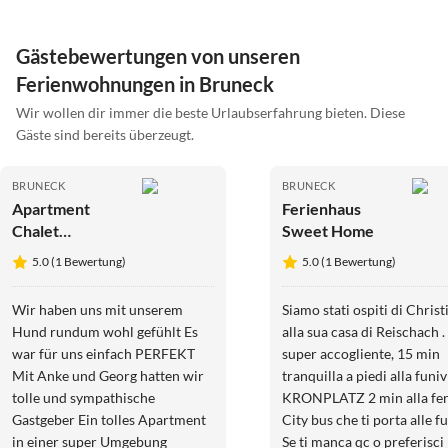
Gästebewertungen von unseren
Ferienwohnungen in Bruneck
Wir wollen dir immer die beste Urlaubserfahrung bieten. Diese
Gäste sind bereits überzeugt.
BRUNECK
BRUNECK
Apartment
Ferienhaus
Chalet
Sweet Home
Appartement
5.0 (1 Bewertung)
5.0 (1 Bewertung)
Wir haben uns mit unserem
Siamo stati ospiti di Christ
Hund rundum wohl gefühlt Es
alla sua casa di Reischach 
war für uns einfach PERFEKT
super accogliente, 15 min
Mit Anke und Georg hatten wir
tranquilla a piedi alla funiv
tolle und sympathische
KRONPLATZ 2 min alla fe
Gastgeber Ein tolles Apartment
City bus che ti porta alle f
in einer super Umgebung
Se ti manca qc o preferisci 