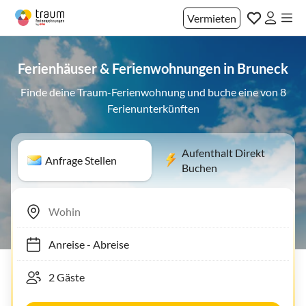
Vermieten
Ferienhäuser & Ferienwohnungen in Bruneck
Finde deine Traum-Ferienwohnung und buche eine von 8
Ferienunterkünften
Aufenthalt Direkt
Anfrage Stellen
Buchen
Anreise
-
Abreise