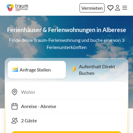
Vermieten
Ferienhäuser & Ferienwohnungen in Alberese
Finde deine Traum-Ferienwohnung und buche eine von 3
Ferienunterkünften
Aufenthalt Direkt
Anfrage Stellen
Buchen
Anreise
-
Abreise