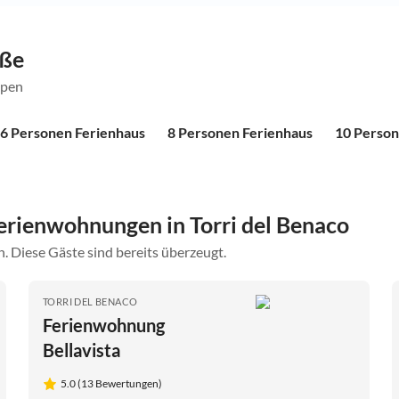
öße
ppen
6 Personen Ferienhaus
8 Personen Ferienhaus
10 Person
rienwohnungen in Torri del Benaco
. Diese Gäste sind bereits überzeugt.
TORRI DEL BENACO
Ferienwohnung
Bellavista
5.0 (13 Bewertungen)