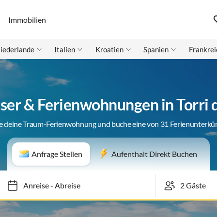
Immobilien
iederlande
Italien
Kroatien
Spanien
Frankrei
ser & Ferienwohnungen in Torri 
e deine Traum-Ferienwohnung und buche eine von 31 Ferienunterkü
Anfrage Stellen
Aufenthalt Direkt Buchen
Anreise
-
Abreise