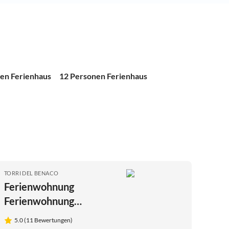
en Ferienhaus
12 Personen Ferienhaus
TORRI DEL BENACO
Ferienwohnung
Ferienwohnung
Residenza Torri -
5.0 (11 Bewertungen)