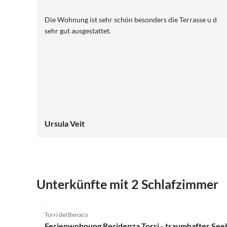
Die Wohnung ist sehr schön besonders die Terrasse u d
sehr gut ausgestattet.
Ursula Veit
Unterkünfte mit 2 Schlafzimmer
5.0
(11)
Torri del Benaco
Ferienwohnung Residenza Torri - traumhafter Seeb