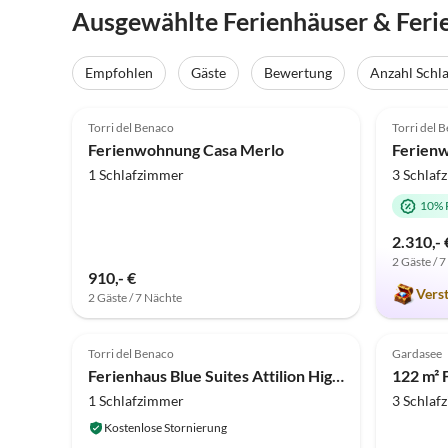
Ausgewählte Ferienhäuser & Feri
Empfohlen
Gäste
Bewertung
Anzahl Schl
5.0
(77)
Top-Inserat
5.0
Torri del Benaco
Torri del 
Ferienwohnung Casa Merlo
Ferienw
1 Schlafzimmer
3 Schlaf
10% 
2.310,- 
2 Gäste / 
910,- €
Vers
2 Gäste / 7 Nächte
Torri del Benaco
Gardasee
Ferienhaus Blue Suites Attilion High Living Lake am See
1 Schlafzimmer
3 Schlaf
Kostenlose Stornierung