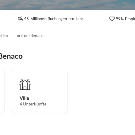
45 Millionen Buchungen pro Jahr
99% Empf
etien
Torri del Benaco
 Benaco
Villa
4
Unterkünfte