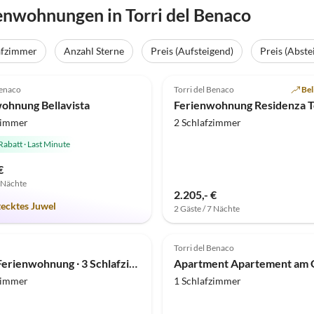
enwohnungen in Torri del Benaco
afzimmer
Anzahl Sterne
Preis (Aufsteigend)
Preis (Abste
(13)
Top-Inserat
5.0
(11)
Benaco
Torri del Benaco
Bel
ohnung Bellavista
zimmer
2 Schlafzimmer
Rabatt
·
Last Minute
€
7 Nächte
2.205,- €
tecktes Juwel
2 Gäste / 7 Nächte
Torri del Benaco
122 m² Ferienwohnung ∙ 3 Schlafzimmer ∙ 6 Gäste
zimmer
1 Schlafzimmer