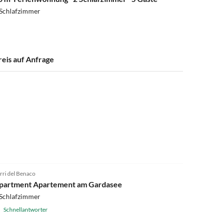
 Schlafzimmer
reis auf Anfrage
4.8
(8)
rri del Benaco
partment Apartement am Gardasee
 Schlafzimmer
Schnellantworter