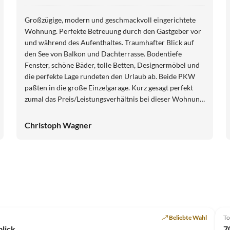
Großzügige, modern und geschmackvoll eingerichtete
Wohnung. Perfekte Betreuung durch den Gastgeber vor
und während des Aufenthaltes. Traumhafter Blick auf
den See von Balkon und Dachterrasse. Bodentiefe
Fenster, schöne Bäder, tolle Betten, Designermöbel und
die perfekte Lage rundeten den Urlaub ab. Beide PKW
paßten in die große Einzelgarage. Kurz gesagt perfekt
zumal das Preis/Leistungsverhältnis bei dieser Wohnung
wirklich stimmt.
Christoph Wagner
Top-Inserat
Beliebte Wahl
To
lick
7