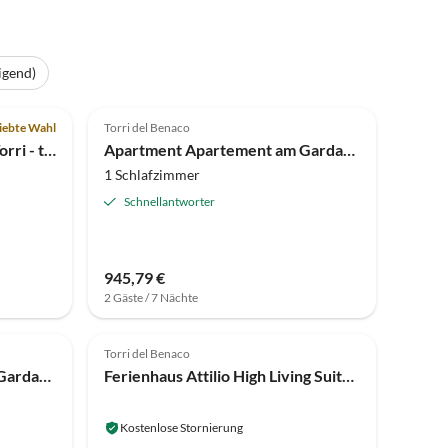
igend)
Top-Inserat
4.8
(8)
iebte Wahl
Torri del Benaco
Ferienwohnung Residenza Torri - traumhafter Seeblick
Apartment Apartement am Gardasee
1 Schlafzimmer
Schnellantworter
945,79 €
2 Gäste / 7 Nächte
Torri del Benaco
Apartment Apartement am Gardasee
Ferienhaus Attilio High Living Suites - Inedita Green
Kostenlose Stornierung