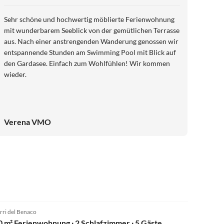
traumhafter Seeblick
Sehr schöne und hochwertig möblierte Ferienwohnung
mit wunderbarem Seeblick von der gemütlichen Terrasse
aus. Nach einer anstrengenden Wanderung genossen wir
entspannende Stunden am Swimming Pool mit Blick auf
den Gardasee. Einfach zum Wohlfühlen! Wir kommen
wieder.
Verena VMO
rri del Benaco
0 m² Ferienwohnung ∙ 2 Schlafzimmer ∙ 5 Gäste