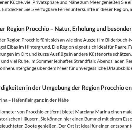
gener Küche, viel Privatsphäre und Nähe zum Meer genießen Sie ei
. Entdecken Sie 5 verfügbare Ferienunterkünfte in dieser Region,
der Region Procchio – Natur, Erholung und besond
der Region Procchio fühlt sich an wie eine Auszeit im Bilderbuch-
gel Elbas im Hintergrund. Die Region eignet sich ideal für Paare,
kungen im Ort und kurze Ausflüge in andere Küstenorte schätzen
und viel Ruhe, im Sommer lebhaftes Strandflair. Abends laden Re
onnenuntergänge über dem Meer für unvergessliche Urlaubsbilde
digkeiten in der Umgebung der Region Procchio e
na – Hafenflair ganz in der Nähe
lometer von Procchio entfernt bietet Marciana Marina einen ma
storischen Häusern. Sie können hier einen Bummel mit einem Esse
 beleuchteten Boote genießen. Der Ort ist ideal für einen entspan