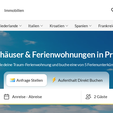
Immobilien
iederlande
Italien
Kroatien
Spanien
Frankrei
nhäuser & Ferienwohnungen in Pr
de deine Traum-Ferienwohnung und buche eine von 5 Ferienunterkün
Anfrage Stellen
Aufenthalt Direkt Buchen
Anreise
-
Abreise