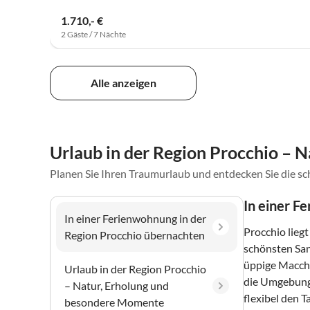
1.710,- €
2 Gäste / 7 Nächte
Alle anzeigen
Urlaub in der Region Procchio – 
Planen Sie Ihren Traumurlaub und entdecken Sie die s
In einer F
In einer Ferienwohnung in der
Procchio lieg
Region Procchio übernachten
schönsten San
üppige Macchi
Urlaub in der Region Procchio
die Umgebung 
– Natur, Erholung und
flexibel den 
besondere Momente