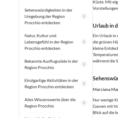
Küste. Mit ei
Vorstellungen
Sehenswürdigkeiten in der
Umgebung der Region
Procchio entdecken
Urlaub in 
Natur, Kultur und
Ein Urlaub in 
Lebensgefühl in der Region
die grünen Hü
Procchio entdecken
kleine Entdec
Temperaturen 
während die S
Bekannte Ausflugsziele in der
Region Procchio
Sehenswür
Einzigartige Aktivitäten in der
Region Procchio entdecken
Marciana Mari
Alles Wissenswerte über die
Nur wenige Ki
Region Procchio
Gassen mit hi
Blick auf die