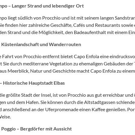
mpo – Langer Strand und lebendiger Ort
po liegt südlich von Procchio und ist mit seinem langen Sandstra
 Sie finden hier zahlreiche Geschäfte, Cafés und Restaurants sowi
nden Strand und die Möglichkeit, den Badeaufenthalt mit einem E
– Küstenlandschaft und Wanderrouten
e Fahrt von Procchio entfernt bietet Capo Enfola eine eindrucksvo
 Sie durch mediterrane Vegetation zu ehemaligen Gebäuden der 
us Meerblick, Natur und Geschichte macht Capo Enfola zu einem l
– Historische Hauptstadt Elbas
die größte Stadt der Insel, ist von Procchio aus gut erreichbar u
en und dem Hafen. Sie können durch die Altstadtgassen schlende
 anschließend an der Uferpromenade einen Kaffee genießen. Port
Weise.
 Poggio – Bergdörfer mit Aussicht