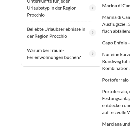
Unterkünfte für jeden
Marina di Ca
Urlaubstyp in der Region
Procchio
Marina di Cam
Ausflugsziel.
Beliebte Urlaubserlebnisse in
flach abfalle
der Region Procchio
Capo Enfola 
Warum bei Traum-
Nur eine kurz
Ferienwohnungen buchen?
Rundweg führt
Kombination a
Portoferraio 
Portoferraio, 
Festungsanlag
entdecken und
auf reizvolle 
Marciana und