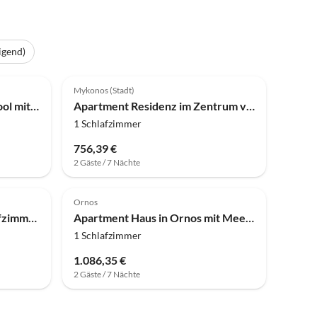
igend)
Mykonos (Stadt)
Apartment Aufenthalt am Pool mit Meerblick
Apartment Residenz im Zentrum von Mykonos
1 Schlafzimmer
756,39 €
2 Gäste / 7 Nächte
Ornos
Apartment Haus mit 3 Schlafzimmern in Ano Mera
Apartment Haus in Ornos mit Meerblick
1 Schlafzimmer
1.086,35 €
2 Gäste / 7 Nächte