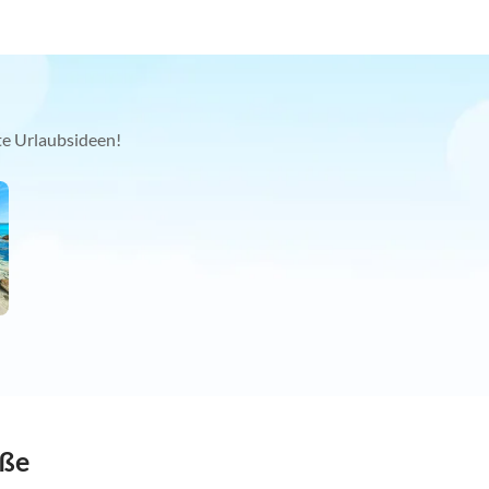
kte Urlaubsideen!
öße