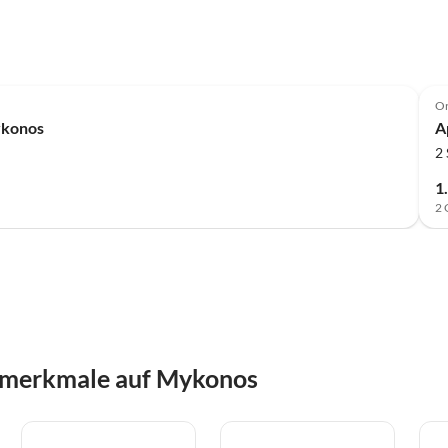
O
ykonos
A
2
1
2 
smerkmale auf Mykonos