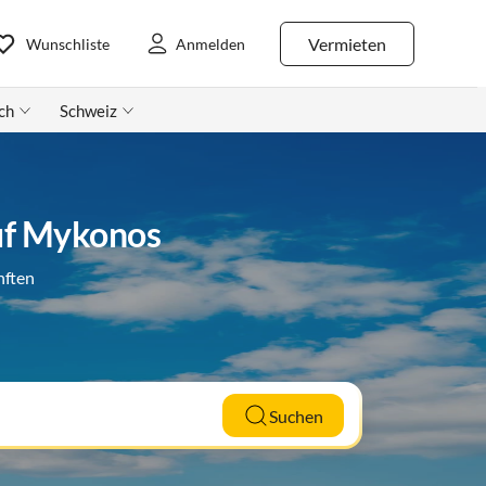
Vermieten
Wunschliste
Anmelden
ch
Schweiz
uf Mykonos
nften
Suchen