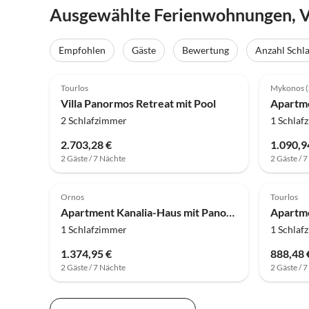
Ausgewählte Ferienwohnungen, Vi
Empfohlen
Gäste
Bewertung
Anzahl Schl
Tourlos
Mykonos (
Villa Panormos Retreat mit Pool
2 Schlafzimmer
1 Schlaf
2.703,28 €
1.090,9
2 Gäste / 7 Nächte
2 Gäste / 
Ornos
Tourlos
Apartment Kanalia-Haus mit Panoramablick
1 Schlafzimmer
1 Schlaf
1.374,95 €
888,48 
2 Gäste / 7 Nächte
2 Gäste / 