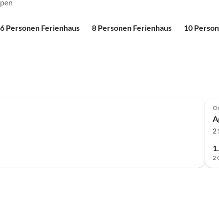
ppen
6 Personen Ferienhaus
8 Personen Ferienhaus
10 Person
O
A
2
1
2 