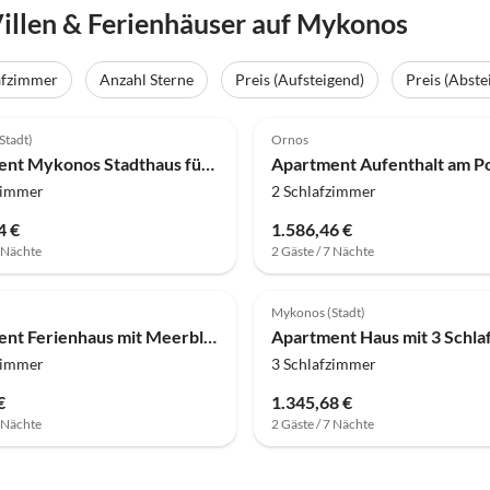
llen & Ferienhäuser auf Mykonos
afzimmer
Anzahl Sterne
Preis (Aufsteigend)
Preis (Abste
Stadt)
Ornos
Apartment Mykonos Stadthaus für zwei Personen
zimmer
2 Schlafzimmer
4 €
1.586,46 €
7 Nächte
2 Gäste / 7 Nächte
Mykonos (Stadt)
Apartment Ferienhaus mit Meerblick auf die Ägäis
zimmer
3 Schlafzimmer
€
1.345,68 €
7 Nächte
2 Gäste / 7 Nächte