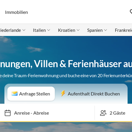
Immobilien
iederlande
Italien
Kroatien
Spanien
Frankrei
nungen, Villen & Ferienhäuser a
e deine Traum-Ferienwohnung und buche eine von 20 Ferienunterkü
Anfrage Stellen
Aufenthalt Direkt Buchen
Anreise
-
Abreise