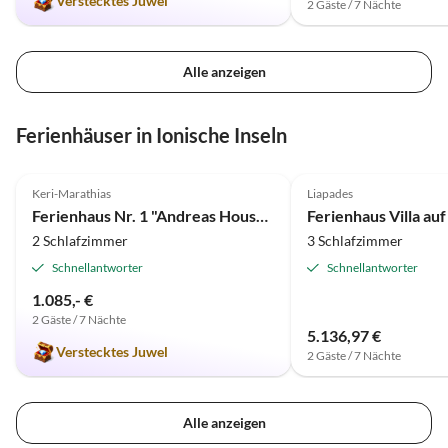
Verstecktes Juwel
2 Gäste / 7 Nächte
Erinnerung an unseren A
in einem perfekten grie
Cottage auf dem Land in
Alle anzeigen
halten. Es hat unsere E
bei weitem Ã¼bertroffen
Dank, Lily und George, i
Ferienhäuser in Ionische Inseln
sicher, dass wir eines Ta
wiederkommen werden,
5.0
(2)
4.0
(1)
erneut in Ihrem schÃ¶ne
Keri-Marathias
Liapades
verweilen.
Ferienhaus Nr. 1 "Andreas Houses"
2 Schlafzimmer
3 Schlafzimmer
Schnellantworter
Schnellantworter
1.085,- €
2 Gäste / 7 Nächte
5.136,97 €
Verstecktes Juwel
2 Gäste / 7 Nächte
Alle anzeigen