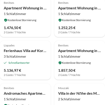
Benitses
Benitses
Apartment Wohnung in Mpenitses nahe Strände & Pool
Apartment Wohnung in Mpenitses mit Meerblick & Pool
1 Schlafzimmer
1 Schlafzimmer
Kostenlose Stornierung
Kostenlose Stornierung
1.476,50 €
1.252,25 €
2 Gäste / 7 Nächte
2 Gäste / 7 Nächte
4.0
(1)
Liapades
Benitses
Ferienhaus Villa auf Korfu mit Bergblick
Apartment Wohnung in Mpenitses mit Meerblick & Pool
3 Schlafzimmer
1 Schlafzimmer
Schnellantworter
Kostenlose Stornierung
5.136,97 €
1.857,50 €
2 Gäste / 7 Nächte
2 Gäste / 7 Nächte
Benitses
Mouzaki
Andromaches Apartments Studio for 2
Villa in der Nהhe des Meeres in Agrilia
1 Schlafzimmer
2 Schlafzimmer