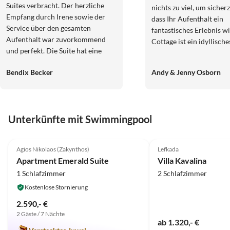
Suites verbracht. Der herzliche
nichts zu viel, um sicherz
Empfang durch Irene sowie der
dass Ihr Aufenthalt ein
Service über den gesamten
fantastisches Erlebnis w
Aufenthalt war zuvorkommend
Cottage ist ein idyllische
und perfekt. Die Suite hat eine
griechisches Cottage mi
atemberaubende Aussicht, die uns
atemberaubenden priva
Bendix Becker
Andy & Jenny Osborn
sprachlos gemacht hat. Der eigene
Garten, der schattige Sit
Salzwasser-Pool war unser
und viele OlivenbÃ¤ume
Highlight. Wer Ruhe und
blÃ¼hende TÃ¶pfe biete
Entspannung und das gewisse
Cottage ist gut ausgestat
Unterkünfte mit Swimmingpool
Extra für eine wunderschöne und
sehr komfortabel mit exz
romantische Zeit zu zweit sucht ist
Klimaanlage. Der Pool (a
4.9
(8)
5.0
(4)
hier richtig ! Daher eine große
Tage gewartet) und vier
Agios Nikolaos (Zakynthos)
Lefkada
Empfehlung für jedes Paar, die
Sonnenliegen tragen zur
Apartment Emerald Suite
Villa Kavalina
eine Unterkunft der Extra-Klasse
mediterranen AtmosphÃ¤
1 Schlafzimmer
2 Schlafzimmer
suchen!
Tavernas und GeschÃ¤fte
Kostenlose Stornierung
bequem zu FuÃŸ erreich
auch der Strand ist in d
2.590,- €
Wir haben unsere Zeit d
2 Gäste / 7 Nächte
ab 1.320,- €
absolut geliebt und werd