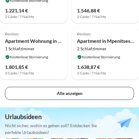
Kostenlose Stornierung
1.221,14 €
1.546,88 €
2 Gäste / 7 Nächte
2 Gäste / 7 Nächte
Benitses
Benitses
Apartment Wohnung in Mpenitses mit Meerblick & Pool
Apartment in Mpenitses mit Gemeinschaftspool
1 Schlafzimmer
2 Schlafzimmer
Kostenlose Stornierung
Kostenlose Stornierung
1.801,85 €
1.638,87 €
2 Gäste / 7 Nächte
2 Gäste / 7 Nächte
Alle anzeigen
Urlaubsideen
Nicht sicher, wohin es gehen soll? Entdecken Sie
perfekte Urlaubsideen!