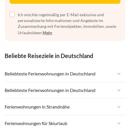
Ich möchte regelmäßig per E-Mail exklusive und
personalisierte Informationen und Angebote im
Zusammenhang mit Ferienobjekten, Immobilien, sowie
Urlaubsideen
Mehr
Beliebte Reiseziele in Deutschland
Beliebteste Ferienwohnungen in Deutschland
Ferienwohnungen in Deutschland
Beliebteste Ferienwohnungen in Deutschland
Ferienwohnungen in Ostsee
Ferienwohnungen in Deutschland
Ferienwohnungen in Strandnähe
Ferienwohnungen in Nordsee
Ferienwohnungen in Ostsee
Ferienwohnungen in Schleswig-Holstein
Ferienwohnungen in Strandnähe in Deutschland
Ferienwohnungen für Skiurlaub
Ferienwohnungen in Nordsee