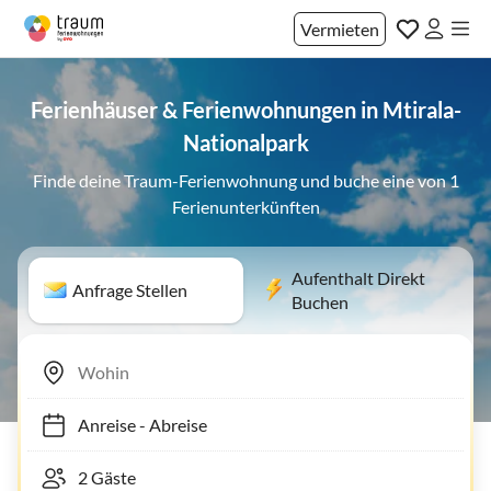
Vermieten
Ferienhäuser & Ferienwohnungen in Mtirala-
Nationalpark
Finde deine Traum-Ferienwohnung und buche eine von 1
Ferienunterkünften
Aufenthalt Direkt
Anfrage Stellen
Buchen
Anreise
-
Abreise