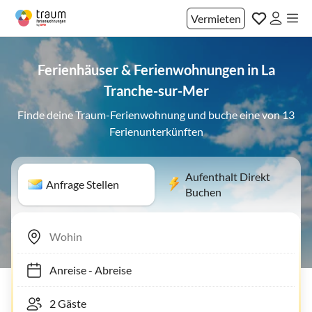
Vermieten
Ferienhäuser & Ferienwohnungen in La
Tranche-sur-Mer
Finde deine Traum-Ferienwohnung und buche eine von 13
Ferienunterkünften
Aufenthalt Direkt
Anfrage Stellen
Buchen
Anreise
-
Abreise