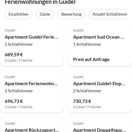
Ferienwohnungen in Guidel
Empfohlen
Gäste
Bewertung
Anzahl Schlafzimmer
Guidel
Guidel
Apartment Guidel Ferienwohnung mit Meerblick für 5 Personen
Apartment Sud Ocean M N°105 - 2P5
1 Schlafzimmer
1 Schlafzimmer
689,59 €
Preis auf Anfrage
2 Gäste / 7 Nächte
Guidel
Guidel
Apartment Ferienwohnung für 5 Personen, direkt am Strand
Apartment Guidel-Doppelhaushälfte mit Strandzugang
2 Schlafzimmer
2 Schlafzimmer
696,73 €
730,73 €
2 Gäste / 7 Nächte
2 Gäste / 7 Nächte
Guidel
Guidel
Apartment Rückzugsort mit beheiztem Pool und Küste
Apartment Doppelhaushälfte, 200 m zum Strand von Falaise