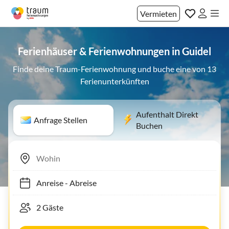
Vermieten
Ferienhäuser & Ferienwohnungen in Guidel
Finde deine Traum-Ferienwohnung und buche eine von 13
Ferienunterkünften
Aufenthalt Direkt
Anfrage Stellen
Buchen
Anreise
-
Abreise