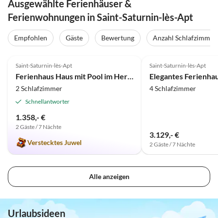
Ausgewählte Ferienhäuser &
Ferienwohnungen in Saint-Saturnin-lès-Apt
Empfohlen
Gäste
Bewertung
Anzahl Schlafzimmer
5.0
(2)
Saint-Saturnin-lès-Apt
Saint-Saturnin-lès-Apt
Ferienhaus Haus mit Pool im Herzen des Luberon - 415 SAT
2 Schlafzimmer
4 Schlafzimmer
Schnellantworter
1.358,- €
2 Gäste / 7 Nächte
3.129,- €
Verstecktes Juwel
2 Gäste / 7 Nächte
Alle anzeigen
Urlaubsideen