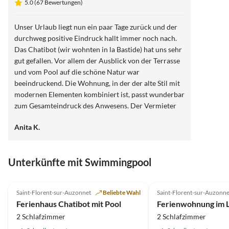
5.0 (67 Bewertungen)
Unser Urlaub liegt nun ein paar Tage zurück und der
durchweg positive Eindruck hallt immer noch nach.
Das Chatibot (wir wohnten in la Bastide) hat uns sehr
gut gefallen. Vor allem der Ausblick von der Terrasse
und vom Pool auf die schöne Natur war
beeindruckend. Die Wohnung, in der der alte Stil mit
modernen Elementen kombiniert ist, passt wunderbar
zum Gesamteindruck des Anwesens. Der Vermieter
war jederzeit ansprechbar/ kontaktierbar und hat uns
Anita K.
zum Frühstück mit leckeren Croissants und Baguettes
versorgt. Zudem hatte er ein großes Repertoire an
Ausflugstipps. Der Pool war bei den sommerlichen
Unterkünfte mit Swimmingpool
Temperaturen eine perfekte Ergänzung, um sich wohl
zu fühlen. Wir wären gerne länger geblieben!
5.0
(67)
Saint-Florent-sur-Auzonnet
Beliebte Wahl
Saint-Florent-sur-Auzonne
Ferienhaus Chatibot mit Pool
2 Schlafzimmer
2 Schlafzimmer