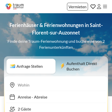
Vermieten
Ferienhäuser & Ferienwohnungen in Saint-
Florent-sur-Auzonnet
Finde deine Traum-Ferienwohnung und buche eine von 2
Ferienunterkünften
Aufenthalt Direkt
Anfrage Stellen
Buchen
Anreise
-
Abreise