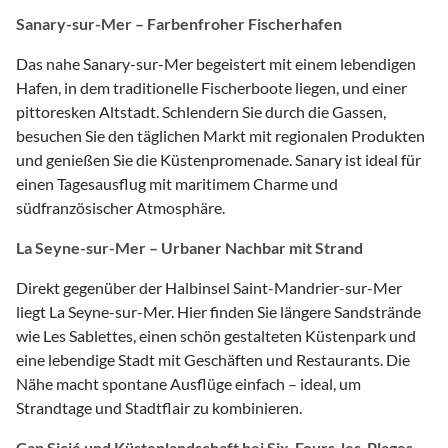
Sanary-sur-Mer – Farbenfroher Fischerhafen
Das nahe Sanary-sur-Mer begeistert mit einem lebendigen
Hafen, in dem traditionelle Fischerboote liegen, und einer
pittoresken Altstadt. Schlendern Sie durch die Gassen,
besuchen Sie den täglichen Markt mit regionalen Produkten
und genießen Sie die Küstenpromenade. Sanary ist ideal für
einen Tagesausflug mit maritimem Charme und
südfranzösischer Atmosphäre.
La Seyne-sur-Mer – Urbaner Nachbar mit Strand
Direkt gegenüber der Halbinsel Saint-Mandrier-sur-Mer
liegt La Seyne-sur-Mer. Hier finden Sie längere Sandstrände
wie Les Sablettes, einen schön gestalteten Küstenpark und
eine lebendige Stadt mit Geschäften und Restaurants. Die
Nähe macht spontane Ausflüge einfach – ideal, um
Strandtage und Stadtflair zu kombinieren.
Cap Sicié und Küstenlandschaft bei Six-Fours-les-Plages