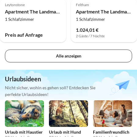
Leytonstone
Feltham
Apartment The Landmark Hotel & Leisure Club Std Doppelzimmer
Apartment The Landmark Hotel & Leisure Club Std Doppelzimmer
1 Schlafzimmer
1 Schlafzimmer
1.024,01 €
Preis auf Anfrage
2 Gäste / 7 Nächte
Alle anzeigen
Urlaubsideen
Nicht sicher, wohin es gehen soll? Entdecken Sie
perfekte Urlaubsideen!
Urlaub mit Haustier
Urlaub mit Hund
Familienfreundlich