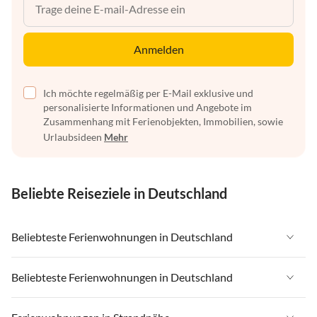
Anmelden
Ich möchte regelmäßig per E-Mail exklusive und
personalisierte Informationen und Angebote im
Zusammenhang mit Ferienobjekten, Immobilien, sowie
Urlaubsideen
Mehr
Beliebte Reiseziele in Deutschland
Beliebteste Ferienwohnungen in Deutschland
Ferienwohnungen in Deutschland
Beliebteste Ferienwohnungen in Deutschland
Ferienwohnungen in Ostsee
Ferienwohnungen in Deutschland