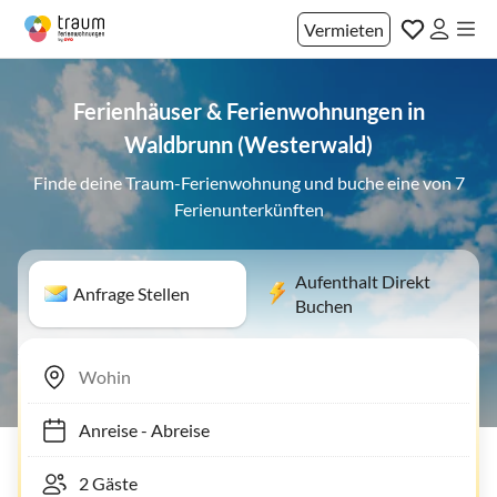
Vermieten
Ferienhäuser & Ferienwohnungen in
Waldbrunn (Westerwald)
Finde deine Traum-Ferienwohnung und buche eine von 7
Ferienunterkünften
Aufenthalt Direkt
Anfrage Stellen
Buchen
Anreise
-
Abreise