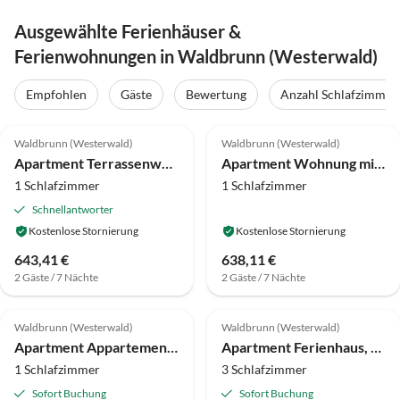
Ausgewählte Ferienhäuser &
Ferienwohnungen in Waldbrunn (Westerwald)
Empfohlen
Gäste
Bewertung
Anzahl Schlafzimmer
4.2
(42)
4.3
(19)
Waldbrunn (Westerwald)
Waldbrunn (Westerwald)
Apartment Terrassenwohnung im Westerwald
Apartment Wohnung mit Terrasse in Waldbrunn-Ellar
1 Schlafzimmer
1 Schlafzimmer
Schnellantworter
Kostenlose Stornierung
Kostenlose Stornierung
643,41 €
638,11 €
2 Gäste / 7 Nächte
2 Gäste / 7 Nächte
Waldbrunn (Westerwald)
Waldbrunn (Westerwald)
Apartment Appartement/Fewo, Dusche, WC, Balkon
Apartment Ferienhaus, 3 Schlafzimmer, 2 Bäder
1 Schlafzimmer
3 Schlafzimmer
Sofort Buchung
Sofort Buchung