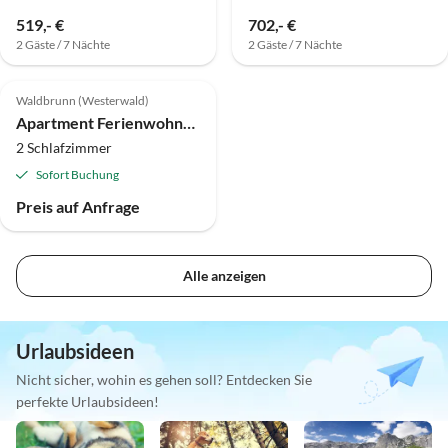
519,- €
702,- €
2 Gäste / 7 Nächte
2 Gäste / 7 Nächte
Waldbrunn (Westerwald)
Apartment Ferienwohnung Hessenblick, 1-6 Personen
2 Schlafzimmer
Sofort Buchung
Preis auf Anfrage
Alle anzeigen
Urlaubsideen
Nicht sicher, wohin es gehen soll? Entdecken Sie
perfekte Urlaubsideen!