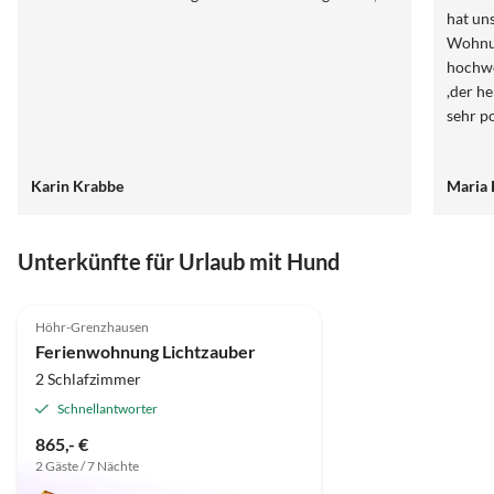
hat un
Wohnun
hochwe
,der h
sehr po
Karin Krabbe
Maria 
Unterkünfte für Urlaub mit Hund
5.0
(3)
Top-Inserat
Höhr-Grenzhausen
Ferienwohnung Lichtzauber
2 Schlafzimmer
Schnellantworter
865,- €
2 Gäste / 7 Nächte