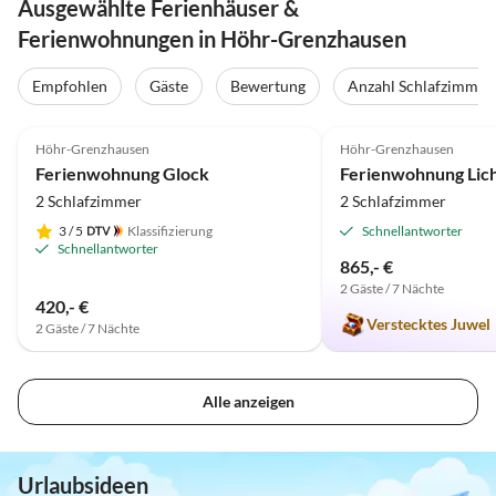
Ausgewählte Ferienhäuser &
Ferienwohnungen in Höhr-Grenzhausen
Empfohlen
Gäste
Bewertung
Anzahl Schlafzimmer
4.9
(7)
5.0
(3)
Höhr-Grenzhausen
Höhr-Grenzhausen
Ferienwohnung Glock
Ferienwohnung Lic
2 Schlafzimmer
2 Schlafzimmer
3
/ 5
Klassifizierung
Schnellantworter
Schnellantworter
865,- €
2 Gäste / 7 Nächte
420,- €
Verstecktes Juwel
2 Gäste / 7 Nächte
Alle anzeigen
Urlaubsideen