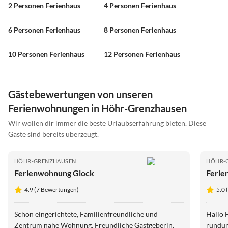
2 Personen Ferienhaus
4 Personen Ferienhaus
6 Personen Ferienhaus
8 Personen Ferienhaus
10 Personen Ferienhaus
12 Personen Ferienhaus
Gästebewertungen von unseren
Ferienwohnungen in Höhr-Grenzhausen
Wir wollen dir immer die beste Urlaubserfahrung bieten. Diese
Gäste sind bereits überzeugt.
HÖHR-GRENZHAUSEN
HÖHR-
Ferienwohnung Glock
Ferie
4.9 (7 Bewertungen)
5.0 
Schön eingerichtete, Familienfreundliche und
Hallo 
Zentrum nahe Wohnung. Freundliche Gastgeberin,
rundum