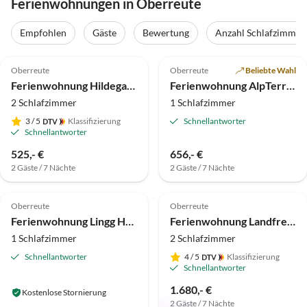
Ferienwohnungen in Oberreute
Empfohlen
Gäste
Bewertung
Anzahl Schlafzimmer
5.0
(27)
Top-Inserat
4.9
(17)
Oberreute
Oberreute
Beliebte Wahl
Ferienwohnung Hildegard Vögel
Ferienwohnung AlpTerrasse
2 Schlafzimmer
1 Schlafzimmer
3
/ 5
Klassifizierung
Schnellantworter
Schnellantworter
525,- €
656,- €
2 Gäste / 7 Nächte
2 Gäste / 7 Nächte
5.0
(11)
5.0
(7)
Oberreute
Oberreute
Ferienwohnung Lingg Harmonie
Ferienwohnung Landfreude
1 Schlafzimmer
2 Schlafzimmer
Schnellantworter
4
/ 5
Klassifizierung
Schnellantworter
1.680,- €
Kostenlose Stornierung
2 Gäste / 7 Nächte