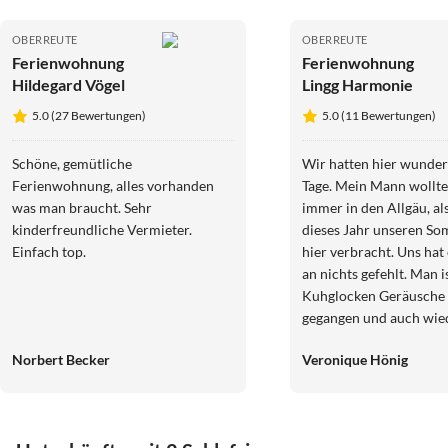
OBERREUTE
OBERREUTE
Ferienwohnung
Ferienwohnung
Hildegard Vögel
Lingg Harmonie
5.0 (27 Bewertungen)
5.0 (11 Bewertungen)
Schöne, gemütliche
Wir hatten hier wunde
Ferienwohnung, alles vorhanden
Tage. Mein Mann wollt
was man braucht. Sehr
immer in den Allgäu, al
kinderfreundliche Vermieter.
dieses Jahr unseren S
Einfach top.
hier verbracht. Uns hat 
an nichts gefehlt. Man i
Kuhglocken Geräusche 
gegangen und auch wie
aufgestanden. Es war he
Norbert Becker
Veronique Hönig
geweckt zu werden. Vo
Landschaft und den vie
ganz zu schweigen. Ein
kann hier soviel sehen 