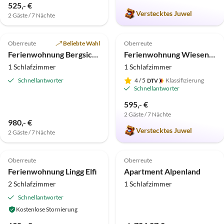
525,- €
Verstecktes Juwel
2 Gäste / 7 Nächte
5.0
(6)
5.0
(5)
Oberreute
Beliebte Wahl
Oberreute
Ferienwohnung Bergsicht auf Hofbergsicht
Ferienwohnung Wiesenklee auf Hofbergsicht
1 Schlafzimmer
1 Schlafzimmer
Schnellantworter
4
/ 5
Klassifizierung
Schnellantworter
595,- €
2 Gäste / 7 Nächte
980,- €
Verstecktes Juwel
2 Gäste / 7 Nächte
5.0
(3)
4.5
(1)
Oberreute
Oberreute
Ferienwohnung Lingg Elfi
Apartment Alpenland
2 Schlafzimmer
1 Schlafzimmer
Schnellantworter
Kostenlose Stornierung