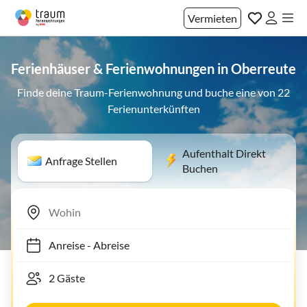
Vermieten
Ferienhäuser & Ferienwohnungen in Oberreute
Finde deine Traum-Ferienwohnung und buche eine von 22
Ferienunterkünften
Aufenthalt Direkt
Anfrage Stellen
Buchen
Anreise
-
Abreise