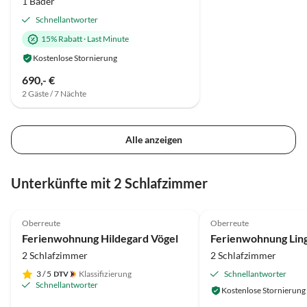
1 Bäder
Schnellantworter
15% Rabatt
·
Last Minute
Kostenlose Stornierung
690,- €
2 Gäste / 7 Nächte
Alle anzeigen
Unterkünfte mit 2 Schlafzimmer
5.0
(27)
Top-Inserat
5.0
(3)
Oberreute
Oberreute
Ferienwohnung Hildegard Vögel
Ferienwohnung Lingg
2 Schlafzimmer
2 Schlafzimmer
3
/ 5
Klassifizierung
Schnellantworter
Schnellantworter
Kostenlose Stornierung