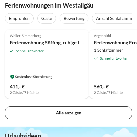
Ferienwohnungen im Westallgäu
Empfohlen
Gäste
Bewertung
Anzahl Schlafzimmer
4.9
(44)
4.9
(38)
Weiler-Simmerberg
Argenbühl
Ferienwohnung Söffing, ruhige Lage
Ferienwohnung Fr
1 Schlafzimmer
Schnellantworter
Schnellantworter
Kostenlose Stornierung
411,- €
560,- €
2 Gäste / 7 Nächte
2 Gäste / 7 Nächte
Alle anzeigen
Urlaubsideen