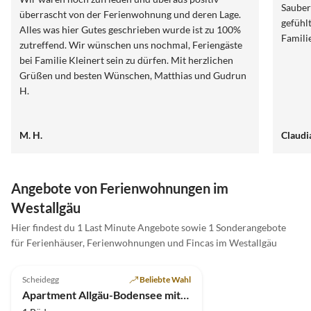
Sauber
überrascht von der Ferienwohnung und deren Lage.
gefühl
Alles was hier Gutes geschrieben wurde ist zu 100%
Famili
zutreffend. Wir wünschen uns nochmal, Feriengäste
bei Familie Kleinert sein zu dürfen. Mit herzlichen
Grüßen und besten Wünschen, Matthias und Gudrun
H.
M. H.
Claud
Angebote von Ferienwohnungen im
Westallgäu
Hier findest du 1 Last Minute Angebote sowie 1 Sonderangebote
für Ferienhäuser, Ferienwohnungen und Fincas im Westallgäu
4.3
(1)
Scheidegg
Beliebte Wahl
Apartment Allgäu-Bodensee mit Pool