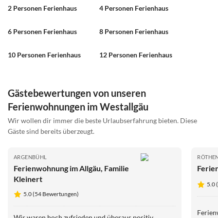
2 Personen Ferienhaus
4 Personen Ferienhaus
6 Personen Ferienhaus
8 Personen Ferienhaus
10 Personen Ferienhaus
12 Personen Ferienhaus
Gästebewertungen von unseren
Ferienwohnungen im Westallgäu
Wir wollen dir immer die beste Urlaubserfahrung bieten. Diese
Gäste sind bereits überzeugt.
ARGENBÜHL
RÖTHEN
Ferienwohnung im Allgäu, Familie
Ferie
Kleinert
5.0
5.0 (54 Bewertungen)
Ferien
Wir waren hoch zufrieden und überaus positiv