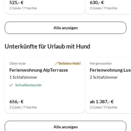
525,- €
630,- €
2 Gäste / 7 Nächte
2 Gäste / 7 Nächte
Alle anzeigen
Unterkünfte für Urlaub mit Hund
4.9
(17)
4.8
(4)
Oberreute
Beliebte Wahl
Hergensweiler
Ferienwohnung AlpTerrasse
1 Schlafzimmer
2 Schlafzimmer
Schnellantworter
656,- €
ab 1.387,- €
2 Gäste / 7 Nächte
2 Gäste / 7 Nächte
Alle anzeigen