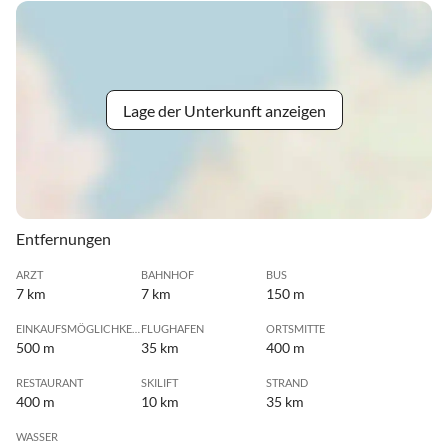
Lage der Unterkunft anzeigen
Entfernungen
ARZT
BAHNHOF
BUS
7 km
7 km
150 m
EINKAUFSMÖGLICHKEIT
FLUGHAFEN
ORTSMITTE
500 m
35 km
400 m
RESTAURANT
SKILIFT
STRAND
400 m
10 km
35 km
WASSER