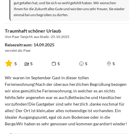
gut gefallen hat, und Sie sich so wohl gefühlt haben. Wir wünschen
Ihnen für die Zukunft alles Gute und würden uns sehr freuen, Sie wieder
einmal bei uns begrüßen zu dürfen.
Traumhaft schöner Urlaub
Von Paar Tanja M. aus Stade · 25.10.2025
Reisezeitraum: 14.09.2025
verreist als: Paar
5
5
5
5
5
Wir waren im September Gast in dieser tollen
Ferienwohnung!Nach der überaus herzlichen Begrüßung bezogen
wir eine gemütliche Ferienwohnung, in welcher es an nichts
fehlte.Sehr angenehm war es auch,Bettwäsche und Handtücher
vorzufinden!Die Gastgeber sind sehr herzlich ,danke nochmal für
alles! Der Ort ist klein,aber alles notwendige ist vorhanden. Ein
idealer Ausgangspunkt, egal ob zum Bodensee oder in die
Berge.Wir haben es sehr genossen und kommen garantiert wieder!