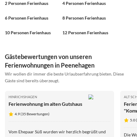
2 Personen Ferienhaus
4 Personen Ferienhaus
6 Personen Ferienhaus
8 Personen Ferienhaus
10 Personen Ferienhaus
12 Personen Ferienhaus
Gästebewertungen von unseren
Ferienwohnungen in Peenehagen
Wir wollen dir immer die beste Urlaubserfahrung bieten. Diese
Gäste sind bereits überzeugt.
HINRICHSHAGEN
ALT S
Ferienwohnung im alten Gutshaus
Ferie
"Komm
4.9 (35 Bewertungen)
5.0
Vom Ehepaar Süß wurden wir herzlich begrüßt und
Die Wo