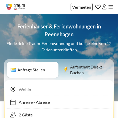
Vermieten
Ferienhäuser & Ferienwohnungen in
Peenehagen
Finde deine Traum-Ferienwohnung und buche eine von 12
Ferienunterkünften
Aufenthalt Direkt
Anfrage Stellen
Buchen
Anreise
-
Abreise