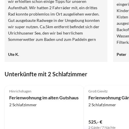
wir erhielten schon einige Tipps für unseren
einger
Aufenthalt. Wir hatten 2 Fahrräder mit, ein drittes
Kinder
Rad konnte problemlos im Ort ausgeliehen werden.
Kisten
Gut ausgebaute Radwege in der Umgebung konnten
ausges
wir super nutzen. Ca.5km entfernt befindet sich der
Backof
Ulrichhusener See, den wir bei herrlichem
Wasser
Sommerwetter zum Baden und zum Paddeln gern
Filter
aufgesucht haben. Das alte Gutshaus hat einen
Kochute
angenehmen Charme und wir fühlten uns rundum
Ute K.
Peter
nichts
sehr wohl. Wer gern abseits vom Trubel Urlaub
"Ersta
machen möchte, dem ist die Ferienwohnung sehr zu
Kaffeep
empfehlen.
Unterkünfte mit 2 Schlafzimmer
gibt e
und Si
4.9
(35)
Top-Inserat
4.9
(29)
und ei
Hinrichshagen
Groß Gievitz
nass w
Ferienwohnung im alten Gutshaus
Ferienwohnung Gä
sympat
2 Schlafzimmer
2 Schlafzimmer
525,- €
2 Gäste / 7 Nächte