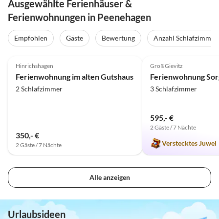
Ausgewählte Ferienhäuser &
Ferienwohnungen in Peenehagen
Empfohlen
Gäste
Bewertung
Anzahl Schlafzimmer
4.9
(35)
Top-Inserat
5.0
(32)
Hinrichshagen
Groß Gievitz
Ferienwohnung im alten Gutshaus
2 Schlafzimmer
3 Schlafzimmer
595,- €
2 Gäste / 7 Nächte
350,- €
Verstecktes Juwel
2 Gäste / 7 Nächte
Alle anzeigen
Urlaubsideen