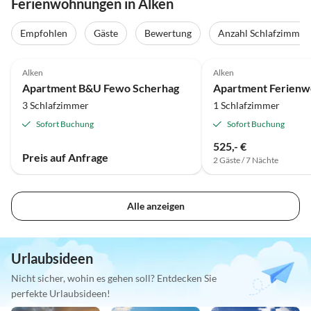
Ferienwohnungen in Alken
Empfohlen
Gäste
Bewertung
Anzahl Schlafzimmer
Alken
Alken
Apartment B&U Fewo Scherhag
Apartment Ferien
3 Schlafzimmer
1 Schlafzimmer
Sofort Buchung
Sofort Buchung
525,- €
Preis auf Anfrage
2 Gäste / 7 Nächte
Alle anzeigen
Urlaubsideen
Nicht sicher, wohin es gehen soll? Entdecken Sie
perfekte Urlaubsideen!