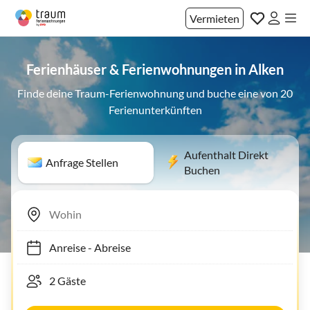
Vermieten
Ferienhäuser & Ferienwohnungen in Alken
Finde deine Traum-Ferienwohnung und buche eine von 20
Ferienunterkünften
Aufenthalt Direkt
Anfrage Stellen
Buchen
Anreise
-
Abreise