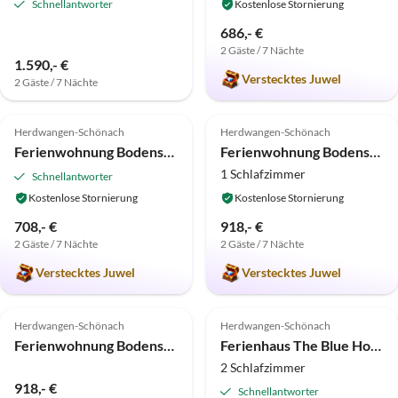
Schnellantworter
Kostenlose Stornierung
686,- €
2 Gäste / 7 Nächte
1.590,- €
Verstecktes Juwel
2 Gäste / 7 Nächte
4.8
(5)
5.0
(4)
Herdwangen-Schönach
Herdwangen-Schönach
Ferienwohnung Bodensee Fernweh Perle
Ferienwohnung Bodensee Fernweh Muschel
1 Schlafzimmer
Schnellantworter
Kostenlose Stornierung
Kostenlose Stornierung
708,- €
918,- €
2 Gäste / 7 Nächte
2 Gäste / 7 Nächte
Verstecktes Juwel
Verstecktes Juwel
5.0
(2)
Herdwangen-Schönach
Herdwangen-Schönach
Ferienwohnung Bodensee-Alpenblick
Ferienhaus The Blue House
2 Schlafzimmer
918,- €
Schnellantworter