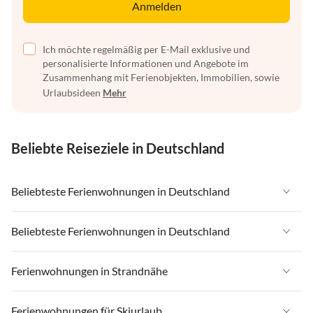
Anmelden
Ich möchte regelmäßig per E-Mail exklusive und
personalisierte Informationen und Angebote im
Zusammenhang mit Ferienobjekten, Immobilien, sowie
Urlaubsideen
Mehr
Beliebte Reiseziele in Deutschland
Beliebteste Ferienwohnungen in Deutschland
Ferienwohnungen in Deutschland
Beliebteste Ferienwohnungen in Deutschland
Ferienwohnungen in Ostsee
Ferienwohnungen in Deutschland
Ferienwohnungen in Strandnähe
Ferienwohnungen in Nordsee
Ferienwohnungen in Ostsee
Ferienwohnungen in Schleswig-Holstein
Ferienwohnungen in Strandnähe in Deutschland
Ferienwohnungen für Skiurlaub