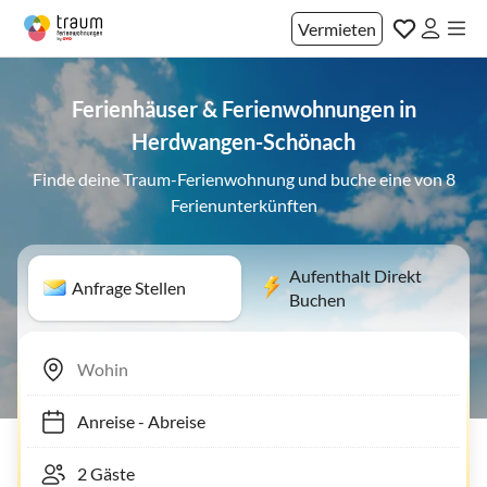
Vermieten
Ferienhäuser & Ferienwohnungen in
Herdwangen-Schönach
Finde deine Traum-Ferienwohnung und buche eine von 8
Ferienunterkünften
Aufenthalt Direkt
Anfrage Stellen
Buchen
Anreise
-
Abreise