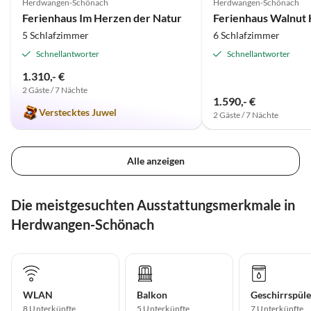
Herdwangen-Schönach
Herdwangen-Schönach
Ferienhaus Im Herzen der Natur
Ferienhaus Walnut
5 Schlafzimmer
6 Schlafzimmer
Schnellantworter
Schnellantworter
1.310,- €
2 Gäste / 7 Nächte
1.590,- €
Verstecktes Juwel
2 Gäste / 7 Nächte
Alle anzeigen
Die meistgesuchten Ausstattungsmerkmale in
Herdwangen-Schönach
WLAN
Balkon
Geschirrspüle
8 Unterkünfte
5 Unterkünfte
7 Unterkünfte