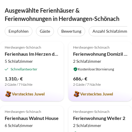
Ausgewählte Ferienhäuser &
Ferienwohnungen in Herdwangen-Schönach
Empfohlen
Gäste
Bewertung
Anzahl Schlafzimmer
5.0
(16)
5.0
(15)
Herdwangen-Schönach
Herdwangen-Schönach
Ferienhaus Im Herzen der Natur
Ferienwohnung Domizil Panoramaweg
5 Schlafzimmer
2 Schlafzimmer
Schnellantworter
Kostenlose Stornierung
1.310,- €
686,- €
2 Gäste / 7 Nächte
2 Gäste / 7 Nächte
Verstecktes Juwel
Verstecktes Juwel
4.9
(9)
Top-Inserat
5.0
(7)
Herdwangen-Schönach
Herdwangen-Schönach
Ferienhaus Walnut House
Ferienwohnung Weller 2
6 Schlafzimmer
2 Schlafzimmer