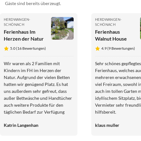
Gäste sind bereits überzeugt.
HERDWANGEN-
HERDWANGEN-
SCHÖNACH
SCHÖNACH
Ferienhaus Im
Ferienhaus
Herzen der Natur
Walnut House
5.0 (16 Bewertungen)
4.9 (9 Bewertungen)
Wir waren als 2 Familien mit
Sehr schönes gepflegtes
Kindern im FH im Herzen der
Ferienhaus, welches au
Natur. Aufgrund der vielen Betten
mehreren erwachsenen
hatten wir genügend Platz. Es hat
viel Freiraum, sowohl i
uns außerdem sehr gefreut, dass
auch im tollen Garten m
außer Bettwäsche und Handtücher
idyllischem Sitzplatz, bi
auch weitere Produkte für den
Vermieter sehr freundl
täglichen Bedarf zur Verfügung
hilfsbereit.
gestellt wurden (z.B. Handseifen,
Katrin Langenhan
klaus muller
Geschirrtücher, Spülmaschinentaps
u.ä.). Die Vermieterin war jederzeit
erreichbar und sehr gastfreundlich.