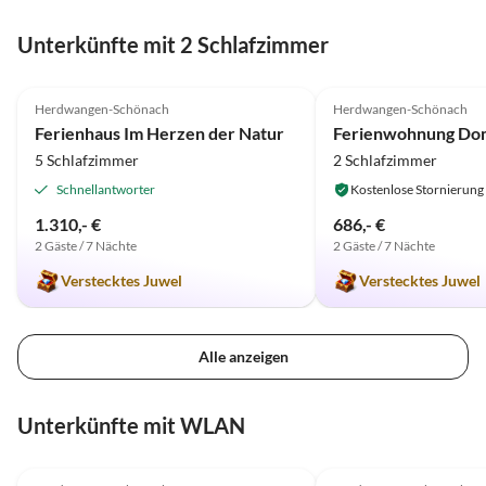
Wir bedanken uns nochmal für
Unterkünfte mit 2 Schlafzimmer
"Gesamtpaket".
5.0
(16)
5.0
(15)
Herdwangen-Schönach
Herdwangen-Schönach
Ferienhaus Im Herzen der Natur
5 Schlafzimmer
2 Schlafzimmer
Schnellantworter
Kostenlose Stornierung
1.310,- €
686,- €
2 Gäste / 7 Nächte
2 Gäste / 7 Nächte
Verstecktes Juwel
Verstecktes Juwel
Alle anzeigen
Unterkünfte mit WLAN
5.0
(16)
4.9
(9)