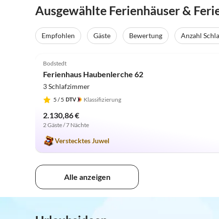
Ausgewählte Ferienhäuser & Fer
Empfohlen
Gäste
Bewertung
Anzahl Schl
5.0
(3)
Bodstedt
Ferienhaus Haubenlerche 62
3 Schlafzimmer
5
/ 5
Klassifizierung
2.130,86 €
2 Gäste / 7 Nächte
Verstecktes Juwel
Alle anzeigen