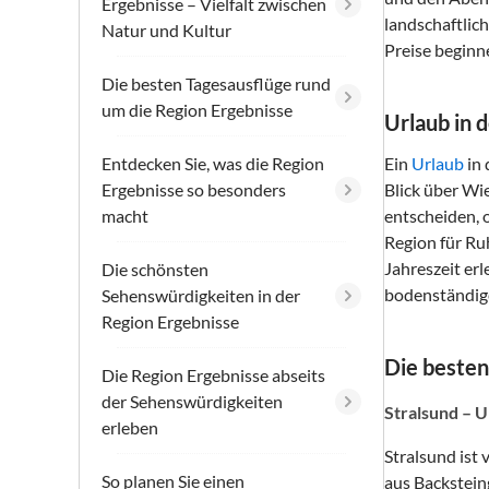
Ergebnisse – Vielfalt zwischen
landschaftlic
Natur und Kultur
Preise beginn
Die besten Tagesausflüge rund
um die Region Ergebnisse
Urlaub in 
Entdecken Sie, was die Region
Ein
Urlaub
in 
Ergebnisse so besonders
Blick über Wi
macht
entscheiden, o
Region für Ru
Jahreszeit er
Die schönsten
bodenständig
Sehenswürdigkeiten in der
Region Ergebnisse
Die besten
Die Region Ergebnisse abseits
der Sehenswürdigkeiten
Stralsund – 
erleben
Stralsund ist
So planen Sie einen
aus Backstein