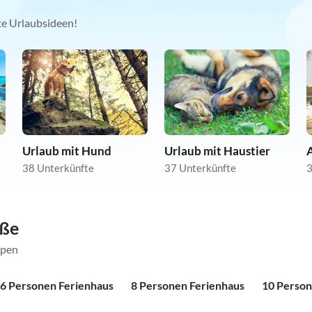
kte Urlaubsideen!
Urlaub mit Hund
Urlaub mit Haustier
38 Unterkünfte
37 Unterkünfte
3
öße
ppen
6 Personen Ferienhaus
8 Personen Ferienhaus
10 Person