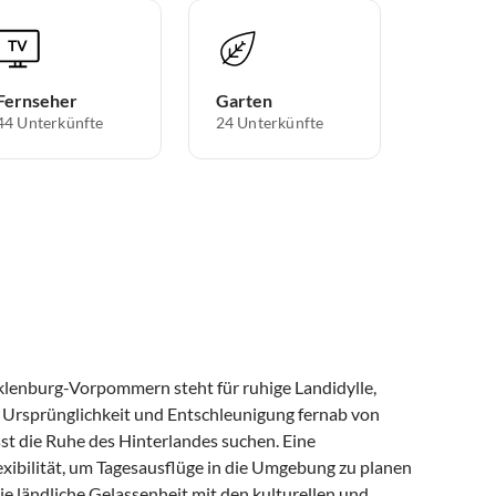
Fernseher
Garten
44 Unterkünfte
24 Unterkünfte
lenburg-Vorpommern steht für ruhige Landidylle,
ie Ursprünglichkeit und Entschleunigung fernab von
st die Ruhe des Hinterlandes suchen. Eine
exibilität, um Tagesausflüge in die Umgebung zu planen
e ländliche Gelassenheit mit den kulturellen und