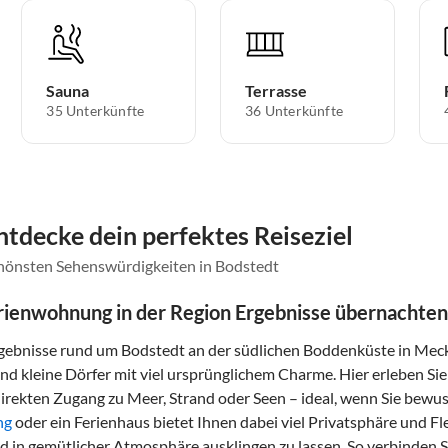
Sauna
Terrasse
35 Unterkünfte
36 Unterkünfte
ntdecke dein perfektes Reiseziel
chönsten Sehenswürdigkeiten in Bodstedt
erienwohnung in der Region Ergebnisse übernachten
gebnisse rund um Bodstedt an der südlichen Boddenküste in Meck
und kleine Dörfer mit viel ursprünglichem Charme. Hier erleben S
direkten Zugang zu Meer, Strand oder Seen – ideal, wenn Sie bewus
ng
oder ein Ferienhaus bietet Ihnen dabei viel Privatsphäre und Fl
 in gemütlicher Atmosphäre ausklingen zu lassen. So verbinden Si