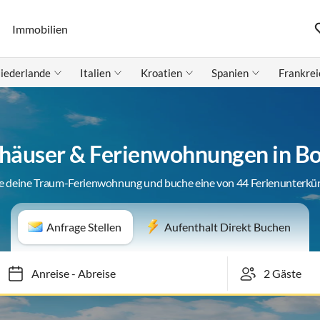
Immobilien
iederlande
Italien
Kroatien
Spanien
Frankrei
häuser & Ferienwohnungen in B
e deine Traum-Ferienwohnung und buche eine von 44 Ferienunterkü
Anfrage Stellen
Aufenthalt Direkt Buchen
Anreise
-
Abreise