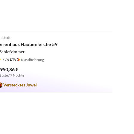
5.0
(2)
dstedt
erienhaus Haubenlerche 59
 Schlafzimmer
5
/ 5
Klassifizierung
.950,86 €
Gäste / 7 Nächte
Verstecktes Juwel