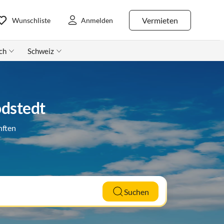
Vermieten
Wunschliste
Anmelden
ch
Schweiz
odstedt
nften
Suchen