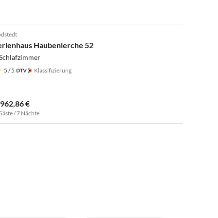
dstedt
erienhaus Haubenlerche 52
 Schlafzimmer
5
/ 5
Klassifizierung
.962,86 €
Gäste / 7 Nächte