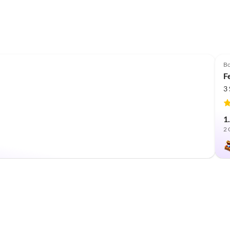
Bo
F
3
1
2 