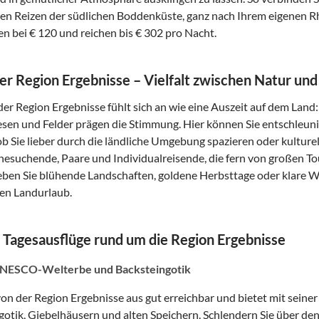
hen Reizen der südlichen Boddenküste, ganz nach Ihrem eigenen R
en bei € 120 und reichen bis € 302 pro Nacht.
der Region Ergebnisse – Vielfalt zwischen Natur und
der Region Ergebnisse fühlt sich an wie eine Auszeit auf dem Land:
esen und Felder prägen die Stimmung. Hier können Sie entschleun
b Sie lieber durch die ländliche Umgebung spazieren oder kulturell
hesuchende, Paare und Individualreisende, die fern von großen T
leben Sie blühende Landschaften, goldene Herbsttage oder klare Wi
en Landurlaub.
 Tagesausflüge rund um die Region Ergebnisse
UNESCO-Welterbe und Backsteingotik
 von der Region Ergebnisse aus gut erreichbar und bietet mit sein
gotik, Giebelhäusern und alten Speichern. Schlendern Sie über d