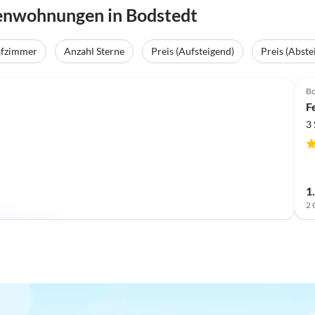
ienwohnungen in Bodstedt
afzimmer
Anzahl Sterne
Preis (Aufsteigend)
Preis (Abste
Bo
F
3
1
2 