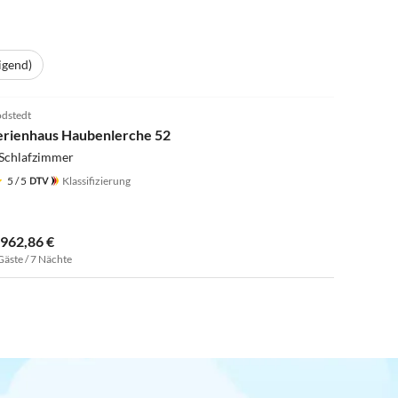
igend)
dstedt
erienhaus Haubenlerche 52
 Schlafzimmer
5
/ 5
Klassifizierung
.962,86 €
Gäste / 7 Nächte