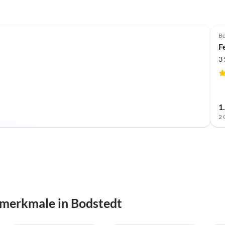
Bo
F
3
1
2 
smerkmale in Bodstedt