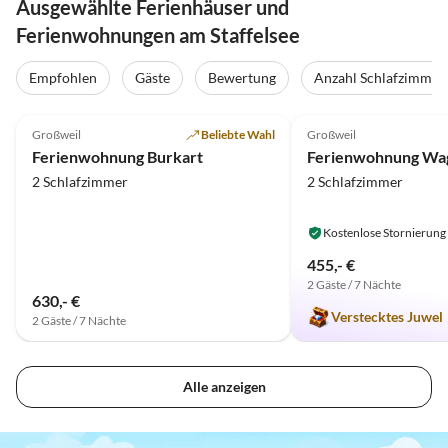
Ausgewählte Ferienhäuser und
Ferienwohnungen am Staffelsee
Empfohlen
Gäste
Bewertung
Anzahl Schlafzimmer
5.0
(19)
4.8
(12)
Großweil
Beliebte Wahl
Großweil
Ferienwohnung Burkart
Ferienwohnung Wa
2 Schlafzimmer
2 Schlafzimmer
Kostenlose Stornierung
455,- €
2 Gäste / 7 Nächte
630,- €
Verstecktes Juwel
2 Gäste / 7 Nächte
Alle anzeigen