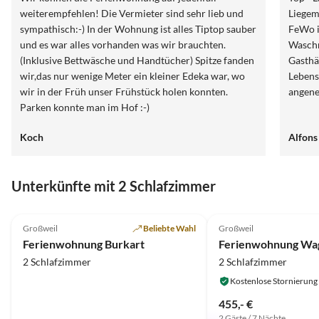
weiterempfehlen! Die Vermieter sind sehr lieb und
Liegem
sympathisch:-) In der Wohnung ist alles Tiptop sauber
FeWo is
und es war alles vorhanden was wir brauchten.
Waschma
(Inklusive Bettwäsche und Handtücher) Spitze fanden
Gasthä
wir,das nur wenige Meter ein kleiner Edeka war, wo
Lebens
wir in der Früh unser Frühstück holen konnten.
angen
Parken konnte man im Hof :-)
Koch
Alfons
Unterkünfte mit 2 Schlafzimmer
5.0
(19)
4.8
(12)
Großweil
Beliebte Wahl
Großweil
Ferienwohnung Burkart
Ferienwohnung Wa
2 Schlafzimmer
2 Schlafzimmer
Kostenlose Stornierung
455,- €
2 Gäste / 7 Nächte