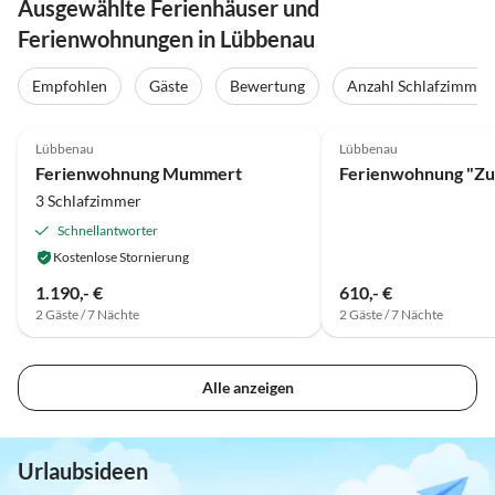
Ausgewählte Ferienhäuser und
Ferienwohnungen in Lübbenau
Empfohlen
Gäste
Bewertung
Anzahl Schlafzimmer
4.9
(7)
4.8
(2)
Lübbenau
Lübbenau
Ferienwohnung Mummert
3 Schlafzimmer
Schnellantworter
Kostenlose Stornierung
1.190,- €
610,- €
2 Gäste / 7 Nächte
2 Gäste / 7 Nächte
Alle anzeigen
Urlaubsideen