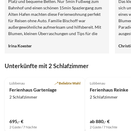
Platz und bequeme Betten. Nur 5min Fußweg zum
Das kl
Bahnhof und einen schönen 15min Spaziergang zum
sich u
Alten Hafen machten diese Ferienwohnung perfekt
eines 
für Reisen ohne Auto. Familie Bischoff war
Blumen
außergewöhnliche aufmerksam und hilfsbereit. Mit
Paradie
Blumen, kleinen Überraschungen und Tips für die
ausges
Region haben sie sichergestellt dass wir einen klasse
Bad un
Irina Koester
Christ
Urlaub verbracht haben. Wie können es wärmstens
nette 
weiter empfehlen!
Tag na
gefreu
Unterkünfte mit 2 Schlafzimmer
Minkne
bedank
5.0
(21)
4.9
(16)
Wir ko
Lübbenau
Beliebte Wahl
Lübbenau
Hagema
Ferienhaus Gartenlage
Ferienhaus Reinke
2 Schlafzimmer
2 Schlafzimmer
695,- €
ab 880,- €
2 Gäste / 7 Nächte
2 Gäste / 7 Nächte