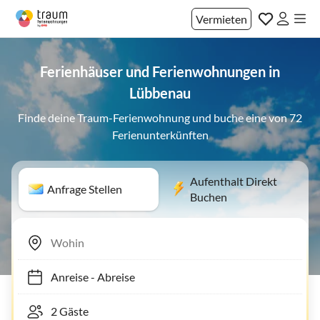
Vermieten
Ferienhäuser und Ferienwohnungen in
Lübbenau
Finde deine Traum-Ferienwohnung und buche eine von 72
Ferienunterkünften
Aufenthalt Direkt
Anfrage Stellen
Buchen
Anreise
-
Abreise