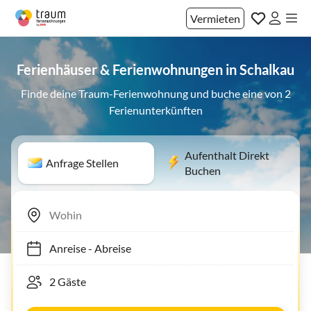
Vermieten
Ferienhäuser & Ferienwohnungen in Schalkau
Finde deine Traum-Ferienwohnung und buche eine von 2
Ferienunterkünften
Aufenthalt Direkt
Anfrage Stellen
Buchen
Anreise
-
Abreise