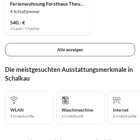
Ferienwohnung Forsthaus Theuern
4 Schlafzimmer
540,- €
2 Gäste / 7 Nächte
Alle anzeigen
Die meistgesuchten Ausstattungsmerkmale in
Schalkau
WLAN
Waschmaschine
Internet
2 Unterkünfte
1 Unterkunft
2 Unterkünfte