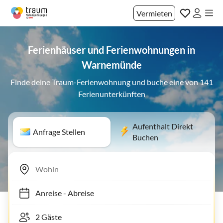
Vermieten
Ferienhäuser und Ferienwohnungen in
Warnemünde
Finde deine Traum-Ferienwohnung und buche eine von 141
Ferienunterkünften
Aufenthalt Direkt
Anfrage Stellen
Buchen
Anreise
-
Abreise