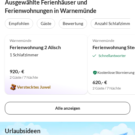
Ausgewählte Ferienhäuser und
Ferienwohnungen in Warnemünde
Empfohlen
Gäste
Bewertung
Anzahl Schlafzimmer
5.0
(13)
Top-Inserat
5.0
(9)
Warnemünde
Warnemünde
Ferienwohnung 2 Alisch
Ferienwohnung Ste
1 Schlafzimmer
Schnellantworter
920,- €
Kostenlose Stornierung
2 Gäste / 7 Nächte
620,- €
Verstecktes Juwel
2 Gäste / 7 Nächte
Alle anzeigen
Urlaubsideen