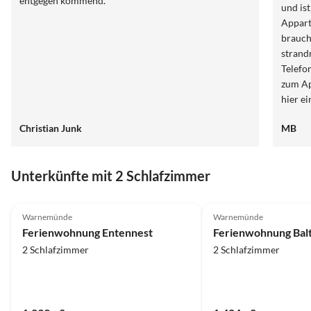
entgegen kommend.
und ist
Appart
braucht
strand
Telefo
zum Ap
hier e
wollen
Christian Junk
MB
Unterkünfte mit 2 Schlafzimmer
Warnemünde
Warnemünde
Ferienwohnung Entennest
2 Schlafzimmer
2 Schlafzimmer