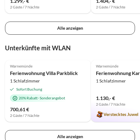
1.299,- €
1.404,- €
2 Gäste / 7 Nächte
2 Gäste / 7 Nächte
Alle anzeigen
Unterkünfte mit WLAN
4.5
(22)
5.0
(1)
Warnemünde
Warnemünde
Ferienwohnung Villa Parkblick
Ferienwohnung Ka
1 Schlafzimmer
1 Schlafzimmer
Sofort Buchung
1.130,- €
20% Rabatt
·
Sonderangebot
2 Gäste / 7 Nächte
700,61 €
Verstecktes Juwel
2 Gäste / 7 Nächte
Alle anzeigen