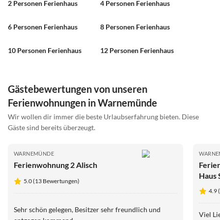
2 Personen Ferienhaus
4 Personen Ferienhaus
6 Personen Ferienhaus
8 Personen Ferienhaus
10 Personen Ferienhaus
12 Personen Ferienhaus
Gästebewertungen von unseren
Ferienwohnungen in Warnemünde
Wir wollen dir immer die beste Urlaubserfahrung bieten. Diese
Gäste sind bereits überzeugt.
WARNEMÜNDE
WARNE
Ferienwohnung 2 Alisch
Ferie
Haus 
5.0 (13 Bewertungen)
4.9 
Sehr schön gelegen, Besitzer sehr freundlich und
Viel L