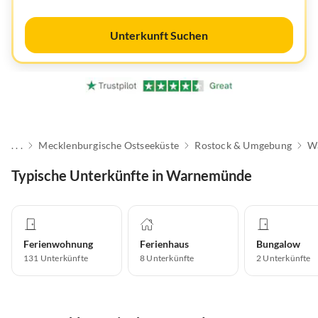
Unterkunft Suchen
. . .
Mecklenburgische Ostseeküste
Rostock & Umgebung
W
Typische Unterkünfte in Warnemünde
Ferienwohnung
Ferienhaus
Bungalow
131
Unterkünfte
8
Unterkünfte
2
Unterkünfte