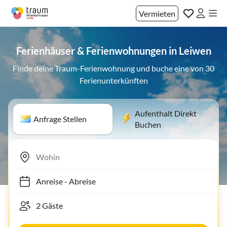
Vermieten
Ferienhäuser & Ferienwohnungen in Leiwen
Finde deine Traum-Ferienwohnung und buche eine von 30
Ferienunterkünften
Aufenthalt Direkt
Anfrage Stellen
Buchen
Anreise
-
Abreise