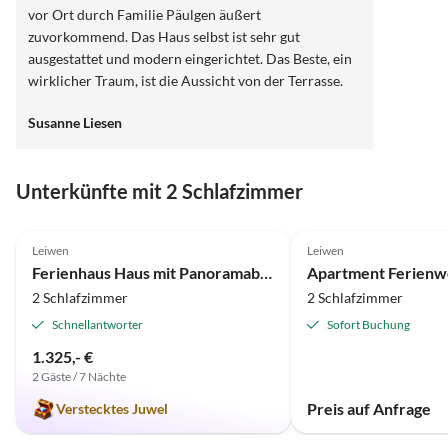
vor Ort durch Familie Päulgen äußert
zuvorkommend. Das Haus selbst ist sehr gut
ausgestattet und modern eingerichtet. Das Beste, ein
wirklicher Traum, ist die Aussicht von der Terrasse.
Ein absoluter Wohlfühlort, der einen den Alltag
Susanne Liesen
vergessen lässt.
Unterkünfte mit 2 Schlafzimmer
5.0
(5)
Leiwen
Leiwen
Ferienhaus Haus mit Panoramablick
2 Schlafzimmer
2 Schlafzimmer
Schnellantworter
Sofort Buchung
1.325,- €
2 Gäste / 7 Nächte
Preis auf Anfrage
Verstecktes Juwel