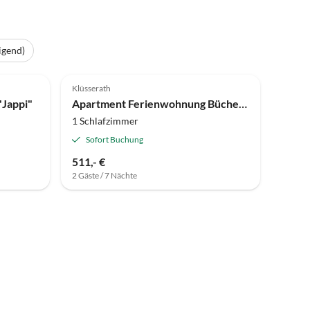
igend)
Klüsserath
Jappi"
Apartment Ferienwohnung Bücherkiste
1 Schlafzimmer
Sofort Buchung
511,- €
2 Gäste / 7 Nächte