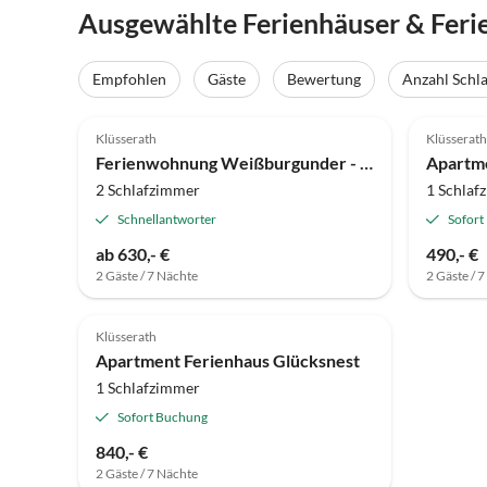
Ausgewählte Ferienhäuser & Feri
Empfohlen
Gäste
Bewertung
Anzahl Schl
4.9
(3)
Klüsserath
Klüsserath
Ferienwohnung Weißburgunder - Weingut Zur Burg
Apartm
2 Schlafzimmer
1 Schlaf
Schnellantworter
Sofort
ab 630,- €
490,- €
2 Gäste / 7 Nächte
2 Gäste / 
Klüsserath
Apartment Ferienhaus Glücksnest
1 Schlafzimmer
Sofort Buchung
840,- €
2 Gäste / 7 Nächte