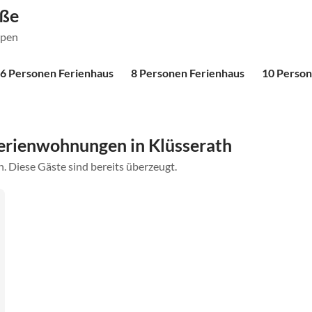
öße
ppen
6 Personen Ferienhaus
8 Personen Ferienhaus
10 Person
erienwohnungen in Klüsserath
. Diese Gäste sind bereits überzeugt.