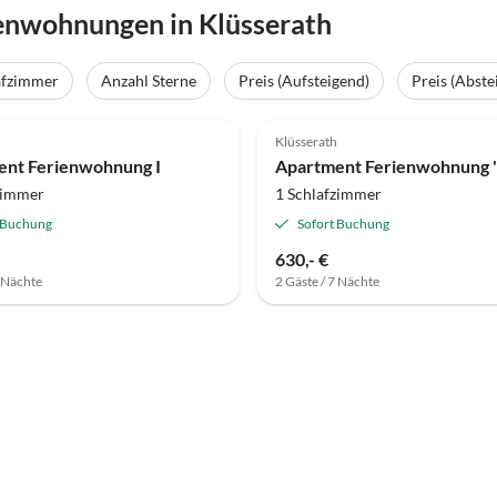
enwohnungen in Klüsserath
afzimmer
Anzahl Sterne
Preis (Aufsteigend)
Preis (Abste
Klüsserath
ent Ferienwohnung I
Apartment Ferienwohnung "
zimmer
1 Schlafzimmer
 Buchung
Sofort Buchung
630,- €
7 Nächte
2 Gäste / 7 Nächte