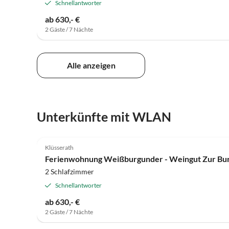
Schnellantworter
ab 630,- €
2 Gäste / 7 Nächte
Alle anzeigen
Unterkünfte mit WLAN
4.9
(3)
Klüsserath
Ferienwohnung Weißburgunder - Weingut Zur Bu
2 Schlafzimmer
Schnellantworter
ab 630,- €
2 Gäste / 7 Nächte