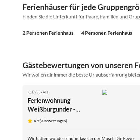
Ferienhäuser für jede Gruppengr
Finden Sie die Unterkunft für Paare, Familien und Gru
2 Personen Ferienhaus
4 Personen Ferienhaus
Gästebewertungen von unseren F
Wir wollen dir immer die beste Urlaubserfahrung bieten
KLÜSSERATH
Ferienwohnung
Weißburgunder -
Weingut Zur Burg
4.9 (3 Bewertungen)
Wir hatten wunderschöne Tage an der Mosel. Die Fewo