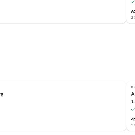
6
2 
Kl
rg
A
1
4
2 