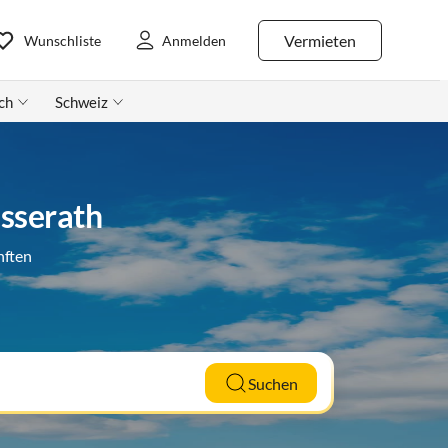
Vermieten
Wunschliste
Anmelden
ch
Schweiz
sserath
nften
Suchen