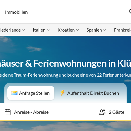
Immobilien
iederlande
Italien
Kroatien
Spanien
Frankrei
häuser & Ferienwohnungen in Klü
e deine Traum-Ferienwohnung und buche eine von 22 Ferienunterkü
Anfrage Stellen
Aufenthalt Direkt Buchen
Anreise
-
Abreise