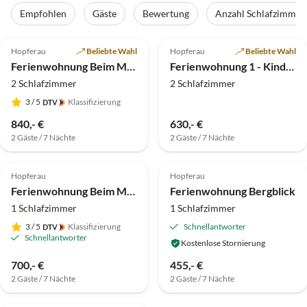
Empfohlen
Gäste
Bewertung
Anzahl Schlafzimmer
4.8
(7)
4.7
(5)
Hopferau
Beliebte Wahl
Hopferau
Beliebte Wahl
Ferienwohnung Beim Maurer - Edelweiß
Ferienwohnung 1 - Kinderbauernhof Vroni Brunner
2 Schlafzimmer
2 Schlafzimmer
3
/ 5
Klassifizierung
840,- €
630,- €
2 Gäste / 7 Nächte
2 Gäste / 7 Nächte
5.0
(2)
Hopferau
Hopferau
Ferienwohnung Beim Maurer - Enzian
Ferienwohnung Bergblick
1 Schlafzimmer
1 Schlafzimmer
3
/ 5
Klassifizierung
Schnellantworter
Schnellantworter
Kostenlose Stornierung
700,- €
455,- €
2 Gäste / 7 Nächte
2 Gäste / 7 Nächte