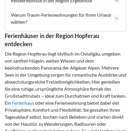
Reiseerlebnisse in der Region Ergebnisse
Warum Traum-Ferienwohnungen für Ihren Urlaub
wählen?
Ferienhäuser in der Region Hopferau
entdecken
Die Region Hopferau liegt idyllisch im Ostallgäu, umgeben
von sanften Hügeln, weiten Wiesen und dem
beeindruckenden Panorama der Allgäuer Alpen. Mehrere
Seen in der Umgebung sorgen für romantische Ausblicke und
abwechslungsreiche Freizeitmöglichkeiten. Hier genießen
Sie eine ruhige, ursprüngliche Atmosphäre fernab des
Großstadttrubels – ideal zum Durchatmen und Kraft tanken.
Ein
Ferienhaus
oder eine Ferienwohnung bietet dabei viel
Privatsphäre, Komfort und Flexibilität: Sie gestalten Ihren
Tagesablauf selbst, kochen nach Belieben und starten direkt
von der Haustür zu Wanderungen, Radtouren oder
Ausflügen an die nahegelegenen Seen. So wird Hopferau zum