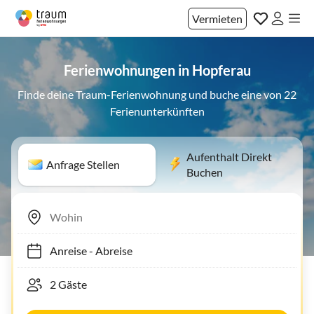
Vermieten
Ferienwohnungen in Hopferau
Finde deine Traum-Ferienwohnung und buche eine von 22
Ferienunterkünften
Aufenthalt Direkt
Anfrage Stellen
Buchen
Anreise
-
Abreise