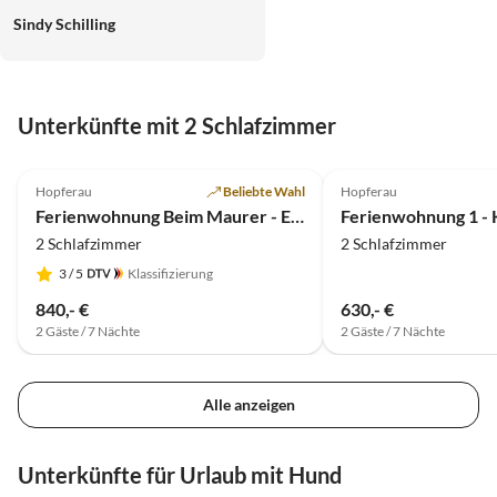
Sindy Schilling
Unterkünfte mit 2 Schlafzimmer
4.8
(7)
4.7
(5)
Hopferau
Beliebte Wahl
Hopferau
Ferienwohnung Beim Maurer - Edelweiß
2 Schlafzimmer
2 Schlafzimmer
3
/ 5
Klassifizierung
840,- €
630,- €
2 Gäste / 7 Nächte
2 Gäste / 7 Nächte
Alle anzeigen
Unterkünfte für Urlaub mit Hund