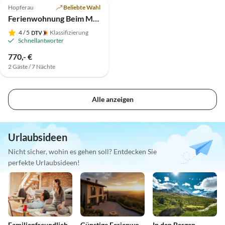
Hopferau
Beliebte Wahl
Ferienwohnung Beim Maurer - Alpenrose
4
/ 5
Klassifizierung
Schnellantworter
770,- €
2 Gäste / 7 Nächte
Alle anzeigen
Urlaubsideen
Nicht sicher, wohin es gehen soll? Entdecken Sie
perfekte Urlaubsideen!
Familienfreundlich
Günstige Ferienwohnungen
In den Bergen