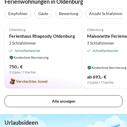
Ferienwohnungen in Oldenburg
Empfohlen
Gäste
Bewertung
Anzahl Schlafzimmer
5.0
(11)
4.9
(11)
Oldenburg
Oldenburg
Ferienhaus Rhapsody Oldenburg
2 Schlafzimmer
3 Schlafzimmer
Schnellantworter
Schnellantworter
Kostenlose Stornierung
750,- €
Kostenlose Stornierung
2 Gäste / 7 Nächte
ab 693,- €
Verstecktes Juwel
2 Gäste / 7 Nächte
Alle anzeigen
Urlaubsideen