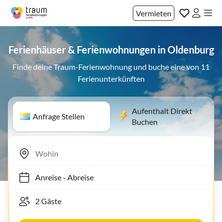
Vermieten
Ferienhäuser & Ferienwohnungen in Oldenburg
Finde deine Traum-Ferienwohnung und buche eine von 11
Ferienunterkünften
Aufenthalt Direkt
Anfrage Stellen
Buchen
Anreise
-
Abreise