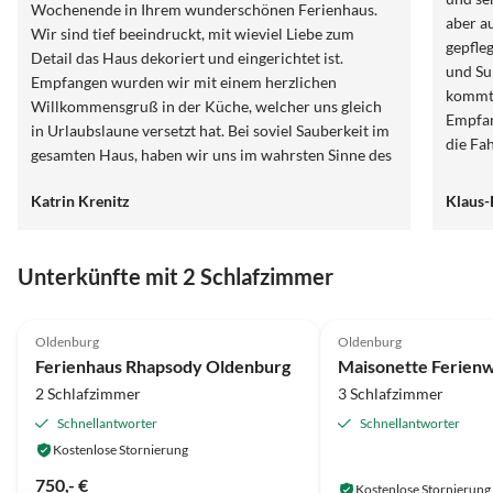
Wochenende in Ihrem wunderschönen Ferienhaus.
aber au
Wir sind tief beeindruckt, mit wieviel Liebe zum
gepflegt. Die Wohnung ist echt ruhig gel
Detail das Haus dekoriert und eingerichtet ist.
und Supermarkt sind
Empfangen wurden wir mit einem herzlichen
kommt 
Willkommensgruß in der Küche, welcher uns gleich
Empfan
in Urlaubslaune versetzt hat. Bei soviel Sauberkeit im
die Fa
gesamten Haus, haben wir uns im wahrsten Sinne des
erkund
Wortes wie zu Hause gefühlt. Sehr gerne kommen wir
jeden 
Katrin Krenitz
Klaus-
mit Freunden und Familie wieder zu Ihnen nach
dem Rhe
Oldenburg. Entsprechende Empfehlungen sind schon
auf dem Weg. Danke für eine schöne Zeit in
Unterkünfte mit 2 Schlafzimmer
Oldenburg. Wir haben uns pudelwohl gefühlt. Ihnen
und Ihrer Familie schöne Weihnachten und alles Gute
5.0
(11)
4.9
(11)
für das neue Jahr! Herzliche Grüße von Silke, Ursel
Oldenburg
Oldenburg
und Katrin aus Kassel.
Ferienhaus Rhapsody Oldenburg
2 Schlafzimmer
3 Schlafzimmer
Schnellantworter
Schnellantworter
Kostenlose Stornierung
750,- €
Kostenlose Stornierung