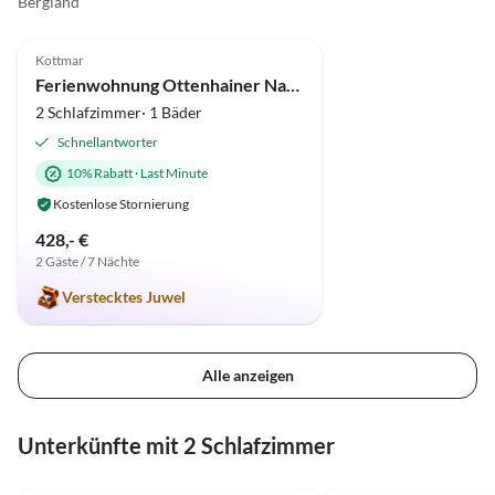
Bergland
5.0
(9)
Kottmar
Ferienwohnung Ottenhainer Naturparadies
2 Schlafzimmer· 1 Bäder
Schnellantworter
10% Rabatt
·
Last Minute
Kostenlose Stornierung
428,- €
2 Gäste / 7 Nächte
Verstecktes Juwel
Alle anzeigen
Unterkünfte mit 2 Schlafzimmer
5.0
(7)
3.7
(6)