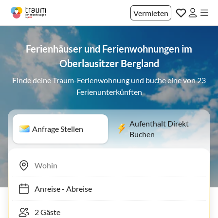
Vermieten
Ferienhäuser und Ferienwohnungen im
Oberlausitzer Bergland
Finde deine Traum-Ferienwohnung und buche eine von 23
Ferienunterkünften
Aufenthalt Direkt
Anfrage Stellen
Buchen
Anreise
-
Abreise