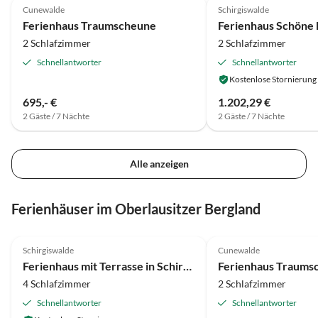
Cunewalde
Schirgiswalde
Ferienhaus Traumscheune
2 Schlafzimmer
2 Schlafzimmer
Schnellantworter
Schnellantworter
Kostenlose Stornierung
695,- €
1.202,29 €
2 Gäste / 7 Nächte
2 Gäste / 7 Nächte
Alle anzeigen
Ferienhäuser im Oberlausitzer Bergland
4.1
(10)
5.0
(7)
Schirgiswalde
Cunewalde
Ferienhaus mit Terrasse in Schirgiswalde
Ferienhaus Traums
4 Schlafzimmer
2 Schlafzimmer
Schnellantworter
Schnellantworter