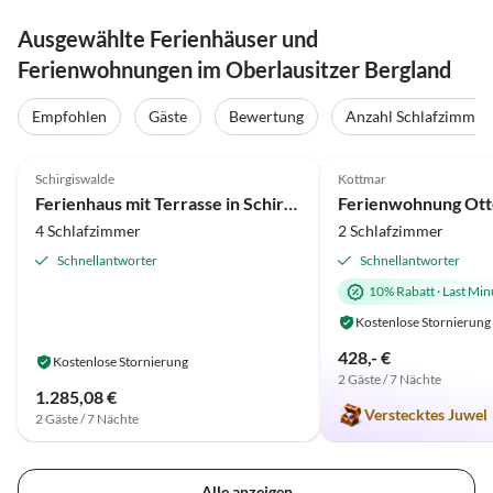
Ausgewählte Ferienhäuser und
Ferienwohnungen im Oberlausitzer Bergland
Empfohlen
Gäste
Bewertung
Anzahl Schlafzimmer
4.1
(10)
5.0
(9)
Schirgiswalde
Kottmar
Ferienhaus mit Terrasse in Schirgiswalde
4 Schlafzimmer
2 Schlafzimmer
Schnellantworter
Schnellantworter
10% Rabatt
·
Last Min
Kostenlose Stornierung
428,- €
Kostenlose Stornierung
2 Gäste / 7 Nächte
1.285,08 €
Verstecktes Juwel
2 Gäste / 7 Nächte
Alle anzeigen