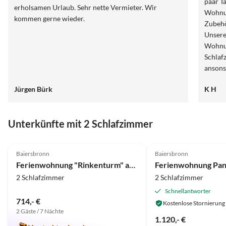
paar T
erholsamen Urlaub. Sehr nette Vermieter. Wir
Wohnun
kommen gerne wieder.
Zubehö
Unsere
Wohnun
Schlaf
ansons
knubbelig. Die Ausstattung ist g
Jürgen Bürk
K H
Preis 
Terras
gemütl
Unterkünfte mit 2 Schlafzimmer
eingezäunt. In der Umgebung s
Wander
5.0
(11)
4.8
(11)
in wec
Baiersbronn
Baiersbronn
Fusswe
Ferienwohnung "Rinkenturm" auf dem "Labbronnerhof "
Restau
2 Schlafzimmer
2 Schlafzimmer
Schnellantworter
714,- €
Kostenlose Stornierung
2 Gäste / 7 Nächte
1.120,- €