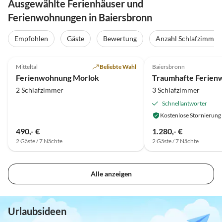
Ausgewählte Ferienhäuser und
Ferienwohnungen in Baiersbronn
Empfohlen
Gäste
Bewertung
Anzahl Schlafzimmer
4.8
(41)
Top-Inserat
5.0
(17)
Mitteltal
Beliebte Wahl
Baiersbronn
Ferienwohnung Morlok
2 Schlafzimmer
3 Schlafzimmer
Schnellantworter
Kostenlose Stornierung
490,- €
1.280,- €
2 Gäste / 7 Nächte
2 Gäste / 7 Nächte
Alle anzeigen
Urlaubsideen