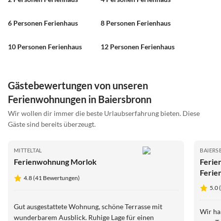
6 Personen Ferienhaus
8 Personen Ferienhaus
10 Personen Ferienhaus
12 Personen Ferienhaus
Gästebewertungen von unseren
Ferienwohnungen in Baiersbronn
Wir wollen dir immer die beste Urlaubserfahrung bieten. Diese
Gäste sind bereits überzeugt.
MITTELTAL
BAIER
Ferienwohnung Morlok
Ferie
Ferie
4.8 (41 Bewertungen)
5.0
Gut ausgestattete Wohnung, schöne Terrasse mit
Wir ha
wunderbarem Ausblick. Ruhige Lage für einen