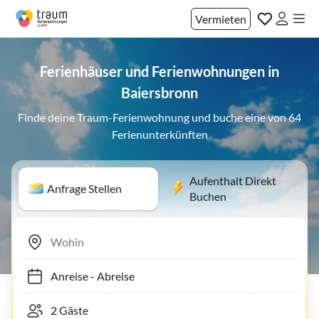
Vermieten
Ferienhäuser und Ferienwohnungen in
Baiersbronn
Finde deine Traum-Ferienwohnung und buche eine von 64
Ferienunterkünften
Aufenthalt Direkt
Anfrage Stellen
Buchen
Anreise
-
Abreise