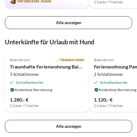
Verstecktes Juwel
2 Gäste / 7 Nächte
Alle anzeigen
Unterkünfte für Urlaub mit Hund
5.0
(17)
Top-Inserat
4.8
(11)
Baiersbronn
Beliebte Wahl
Baiersbronn
Traumhafte Ferienwohnung Baiersbronn
3 Schlafzimmer
2 Schlafzimmer
Schnellantworter
Schnellantworter
Kostenlose Stornierung
Kostenlose Stornierung
1.280,- €
1.120,- €
2 Gäste / 7 Nächte
2 Gäste / 7 Nächte
Alle anzeigen