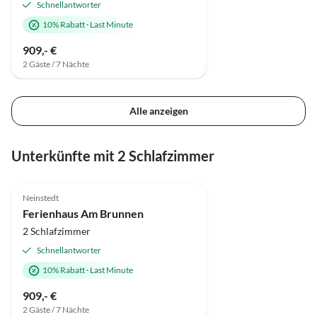
Schnellantworter
10% Rabatt
·
Last Minute
909,- €
2 Gäste / 7 Nächte
Alle anzeigen
Virtuelle
Tour
Unterkünfte mit 2 Schlafzimmer
5.0
(32)
Top-Inserat
Neinstedt
Super-Gastgeber
Ferienhaus Am Brunnen
2 Schlafzimmer
Schnellantworter
10% Rabatt
·
Last Minute
909,- €
2 Gäste / 7 Nächte