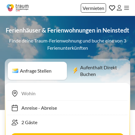
Vermieten
Ferienhäuser & Ferienwohnungen in Neinstedt
Finde deine Traum-Ferienwohnung und buche eine von 3
Ferienunterkünften
Aufenthalt Direkt
Anfrage Stellen
Buchen
Anreise
-
Abreise