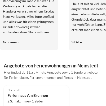
Renovierung im Jahr 2016 war. Die
Haus ist mit so viel Lie
Wohnung wirkt, als hätten die
eingerichtet und befind
Handwerker erst vor einem Tag das
einem ebenso liebevoll 
Haus verlassen.. Alles topp gepflegt
Grundstück, dass man s
und alles was für einen gelungenen
nur wohlfühlen kann. 
Urlaub notwendig ist war
erreicht man einen Su
vorhanden, dazu Glück mit dem
ein gutes Restaurant. Ausflüge,
Wetter und ausreichende Ziele in
Spaziergänge, Hofladen,
Gronemann
SiDaLe
der Umgebung. Sehr zu empfehlen.
der Nähe befinden sich 
Möglichkeiten für
Unternehmungen. Wir kommen
sehr gern wieder.
Angebote von Ferienwohnungen in Neinstedt
Virtuelle
Hier findest du 1 Last Minute Angebote sowie 1 Sonderangebote
Tour
für Ferienhäuser, Ferienwohnungen und Fincas in Neinstedt
5.0
(32)
Top-Inserat
Neinstedt
Super-Gastgeber
Ferienhaus Am Brunnen
2 Schlafzimmer· 1 Bäder