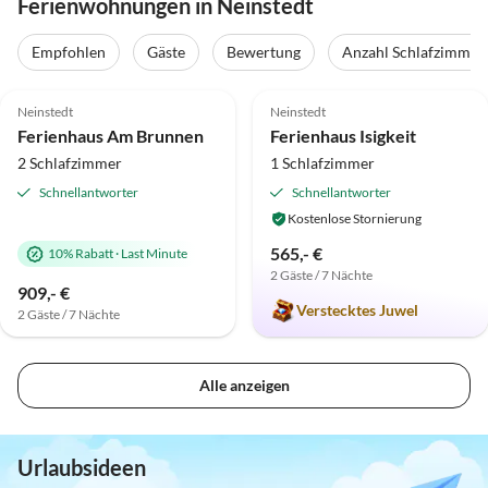
Ferienwohnungen in Neinstedt
Virtuelle
Tour
Empfohlen
Gäste
Bewertung
Anzahl Schlafzimmer
5.0
(32)
Top-Inserat
4.9
(15)
Neinstedt
Neinstedt
Super-Gastgeber
Ferienhaus Am Brunnen
Ferienhaus Isigkeit
2 Schlafzimmer
1 Schlafzimmer
Schnellantworter
Schnellantworter
Kostenlose Stornierung
565,- €
10% Rabatt
·
Last Minute
2 Gäste / 7 Nächte
909,- €
Verstecktes Juwel
2 Gäste / 7 Nächte
Alle anzeigen
Urlaubsideen