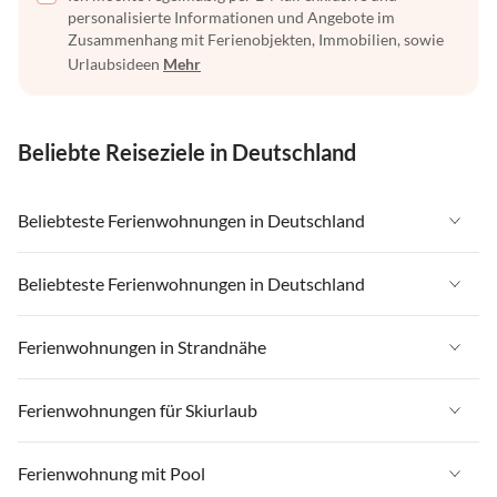
personalisierte Informationen und Angebote im
Zusammenhang mit Ferienobjekten, Immobilien, sowie
Urlaubsideen
Mehr
Beliebte Reiseziele in Deutschland
Beliebteste Ferienwohnungen in Deutschland
Ferienwohnungen in Deutschland
Beliebteste Ferienwohnungen in Deutschland
Ferienwohnungen in Ostsee
Ferienwohnungen in Deutschland
Ferienwohnungen in Strandnähe
Ferienwohnungen in Nordsee
Ferienwohnungen in Ostsee
Ferienwohnungen in Schleswig-Holstein
Ferienwohnungen in Strandnähe in Deutschland
Ferienwohnungen für Skiurlaub
Ferienwohnungen in Nordsee
Ferienwohnungen in Mecklenburg-Vorpommern
Ferienwohnungen in Strandnähe in Ostsee
Ferienwohnungen in Schleswig-Holstein
Ferienwohnungen für Skiurlaub in Deutschland
Ferienwohnung mit Pool
Ferienwohnungen in Niedersachsen
Ferienwohnungen in Strandnähe in Nordsee