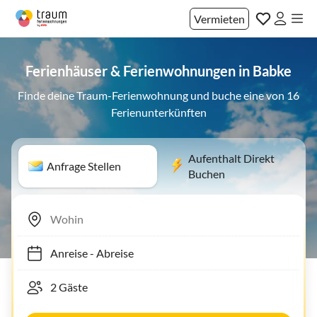
Vermieten
Ferienhäuser & Ferienwohnungen in Babke
Finde deine Traum-Ferienwohnung und buche eine von 16
Ferienunterkünften
Aufenthalt Direkt
Anfrage Stellen
Buchen
Anreise
-
Abreise