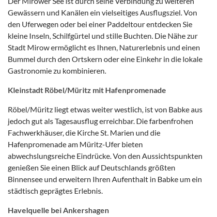
Der Mirower See ist durch seine Verbindung zu weiteren
Gewässern und Kanälen ein vielseitiges Ausflugsziel. Von
den Uferwegen oder bei einer Paddeltour entdecken Sie
kleine Inseln, Schilfgürtel und stille Buchten. Die Nähe zur
Stadt Mirow ermöglicht es Ihnen, Naturerlebnis und einen
Bummel durch den Ortskern oder eine Einkehr in die lokale
Gastronomie zu kombinieren.
Kleinstadt Röbel/Müritz mit Hafenpromenade
Röbel/Müritz liegt etwas weiter westlich, ist von Babke aus
jedoch gut als Tagesausflug erreichbar. Die farbenfrohen
Fachwerkhäuser, die Kirche St. Marien und die
Hafenpromenade am Müritz-Ufer bieten
abwechslungsreiche Eindrücke. Von den Aussichtspunkten
genießen Sie einen Blick auf Deutschlands größten
Binnensee und erweitern Ihren Aufenthalt in Babke um ein
städtisch geprägtes Erlebnis.
Havelquelle bei Ankershagen