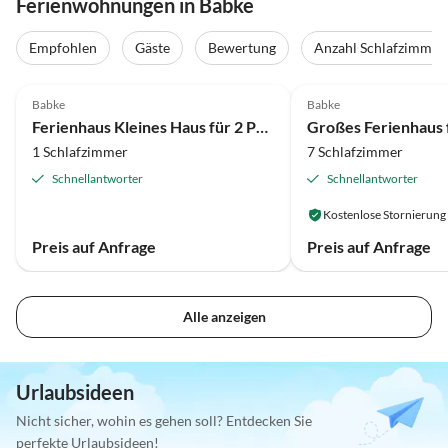
Ferienwohnungen in Babke
Empfohlen
Gäste
Bewertung
Anzahl Schlafzimmer
4.0
(19)
4.1
(9)
Babke
Babke
Ferienhaus Kleines Haus für 2 Personen im Müritz-Nationalpark
1 Schlafzimmer
7 Schlafzimmer
Schnellantworter
Schnellantworter
Kostenlose Stornierung
Preis auf Anfrage
Preis auf Anfrage
Alle anzeigen
Urlaubsideen
Nicht sicher, wohin es gehen soll? Entdecken Sie
perfekte Urlaubsideen!