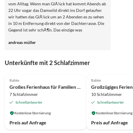
vom Alltag. Wenn man GlÃ¼ck hat kommt Abends ab
22 Uhr sogar das Damwild direkt ins Dorf gelaufen
wir hatten das GlÃ¼ck um an 2 Abenden es zu sehen
in 10 m Entfernung direkt von der Dachterrasse. Die
Gegend ist sehr schÃ¶n. Das einzige was
gewÃ¶hnungsbedÃ¼rftig ist man sollte sich nicht auf
andreas müller
Google Maps verlassen da fÃ¤hrt man gleich mal 7
km quer durch den Wald, was aber trotzdem geht.
Fazit es waren sehr schÃ¶ne Tage.
Unterkünfte mit 2 Schlafzimmer
4.1
(9)
4.1
(6)
Babke
Babke
Großes Ferienhaus für Familien im Müritz Nationalpark
7 Schlafzimmer
10 Schlafzimmer
Schnellantworter
Schnellantworter
Kostenlose Stornierung
Kostenlose Stornierung
Preis auf Anfrage
Preis auf Anfrage