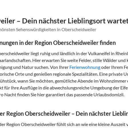
iler – Dein nächster Lieblingsort warte
chönsten Sehenswürdigkeiten in Oberscheidweiler
ungen in der Region Oberscheidweiler finden
erscheidweiler liegt ruhig und ländlich in der Vulkaneifel in Rhe
landschaften. Hier erwarten Sie weite Felder, stille Wälder und kl
nigung und Natur suchen. Von Ihrer
Ferienwohnung
oder Ihrem Fe
rische Orte und genießen regionale Spezialitäten. Eine private Un
 Frühstück, wann Sie möchten, gemütliche Abende im Wohnzimmer od
 für Ihre Ausflüge in die abwechslungsreiche Umgebung der Eifel
ro Nacht finden Sie hier garantiert das passende Urlaubsdomizil.
der Region Oberscheidweiler – Dein nächster Liebli
der Region Oberscheidweiler fühlt sich an wie eine kleine Auszeit