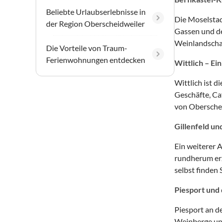
Beliebte Urlaubserlebnisse in
Die Moselstad
der Region Oberscheidweiler
Gassen und de
Weinlandschaf
Die Vorteile von Traum-
Ferienwohnungen entdecken
Wittlich – Ein
Wittlich ist d
Geschäfte, Ca
von Oberschei
Gillenfeld un
Ein weiterer A
rundherum erz
selbst finden
Piesport und 
Piesport an d
Weinberge und