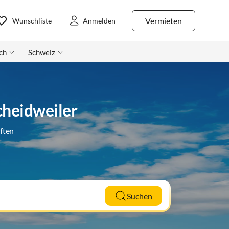
Vermieten
Wunschliste
Anmelden
ch
Schweiz
cheidweiler
ften
Suchen