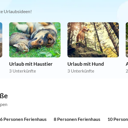
kte Urlaubsideen!
Urlaub mit Haustier
Urlaub mit Hund
A
3 Unterkünfte
3 Unterkünfte
2
öße
ppen
6 Personen Ferienhaus
8 Personen Ferienhaus
10 Person