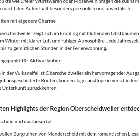
dukte wie Eifeler Wurstwaren oder Moselwein prägen die kulinaris
 macht den Aufenthalt besonders persönlich und unverfälscht.
eiten mit eigenem Charme
erscheidweiler zeigt sich im Frühling mit blühenden Obstbäumen,
m Winter mit klarer Luft und ruhiger Atmosphäre. Jede Jahreszei
is zu gemütlichen Stunden in der Ferienwohnung.
angspunkt für Aktivurlauber
 in der Vulkaneifel ist Oberscheidweiler ein hervorragender Aus
 gut ausgeschilderte Routen, können Tagesausflüge in verschieden
e Unterkunft zurückkehren.
ten Highlights der Region Oberscheidweiler entde
cheid und das Liesertal
vollen Burgruinen von Manderscheid mit dem romantischen Liese