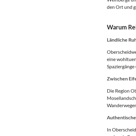
den Ort und g
Warum Reis
Ländliche Ruh
Oberscheidweil
eine wohltuen
Spaziergänge 
Zwischen Eife
Die Region Ob
Mosellandscha
Wanderwegen, 
Authentische
In Oberscheid