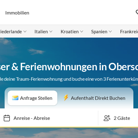
Immobilien
iederlande
Italien
Kroatien
Spanien
Frankrei
er & Ferienwohnungen in Obers
de deine Traum-Ferienwohnung und buche eine von 3 Ferienunterkün
Anfrage Stellen
Aufenthalt Direkt Buchen
Anreise
-
Abreise