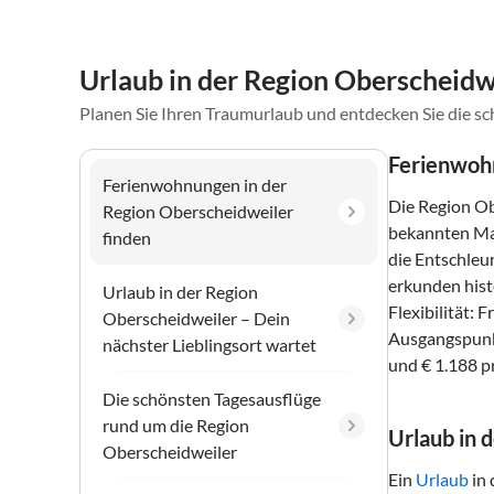
Urlaub in der Region Oberscheidwe
Planen Sie Ihren Traumurlaub und entdecken Sie die s
Ferienwohn
Ferienwohnungen in der
Die Region Ob
Region Oberscheidweiler
bekannten Maar
finden
die Entschleu
erkunden histo
Urlaub in der Region
Flexibilität:
Oberscheidweiler – Dein
Ausgangspunkt
nächster Lieblingsort wartet
und € 1.188 p
Die schönsten Tagesausflüge
rund um die Region
Urlaub in 
Oberscheidweiler
Ein
Urlaub
in 