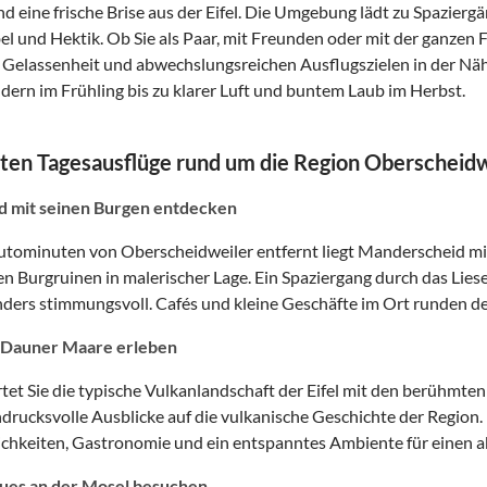
d eine frische Brise aus der Eifel. Die Umgebung lädt zu Spazier
el und Hektik. Ob Sie als Paar, mit Freunden oder mit der ganzen 
r Gelassenheit und abwechslungsreichen Ausflugszielen in der Näh
dern im Frühling bis zu klarer Luft und buntem Laub im Herbst.
ten Tagesausflüge rund um die Region Oberscheidw
 mit seinen Burgen entdecken
tominuten von Oberscheidweiler entfernt liegt Manderscheid mi
en Burgruinen in malerischer Lage. Ein Spaziergang durch das Lies
ders stimmungsvoll. Cafés und kleine Geschäfte im Ort runden de
 Dauner Maare erleben
tet Sie die typische Vulkanlandschaft der Eifel mit den berühm
ndrucksvolle Ausblicke auf die vulkanische Geschichte der Region
chkeiten, Gastronomie und ein entspanntes Ambiente für einen 
ues an der Mosel besuchen