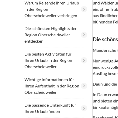
Warum Reisende ihren Urlaub
und Wälder un
in der Region
ein, ohne Trub
Oberscheidweiler verbringen
aus ländliche
blühenden Fel
Die schönsten Highlights der
Region Oberscheidweiler
Die schöns
entdecken
Manderscheid
Die besten Aktivitäten für
Ihren Urlaub in der Region
Nur wenige Au
Oberscheidweiler
eindrucksvoll
Ausflug beson
Wichtige Informationen für
Daun und die
Ihren Aufenthalt in der Region
Oberscheidweiler
In Daun erwar
und bieten ei
Die passende Unterkunft für
Einkaufsmögli
Ihren Urlaub finden
Bernkastel-K