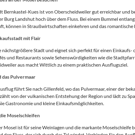
t Bernkastel-Kues ist von Oberscheidweiler gut erreichbar und b
r Burg Landshut hoch über dem Fluss. Bei einem Bummel entlang
t, können in Straußwirtschaften einkehren und das romantische 
kaufsstadt mit Flair
ie nächstgrößere Stadt und eignet sich perfekt für einen Einkaufs-
fés und Restaurants sowie Sehenswürdigkeiten wie die Stadtpfarrk
dweiler aus macht Wittlich zu einem praktischen Ausflugsziel.
d das Pulvermaar
usflug führt Sie nach Gillenfeld, wo das Pulvermaar, einer der bek
ählt von der vulkanischen Entstehung der Region und lädt zu Spa
 Sie Gastronomie und kleine Einkaufsmöglichkeiten.
die Moselschleifen
er Mosel ist für seine Weinlagen und die markante Moselschleife 
 den Fluss, der sich durch das Tal windet. Verbinden Sie den Aus