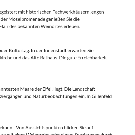
egeistert mit historischen Fachwerkhäusern, engen
 der Moselpromenade genießen Sie die
Flair des bekannten Weinortes erleben.
 oder Kulturtag. In der Innenstadt erwarten Sie
irche und das Alte Rathaus. Die gute Erreichbarkeit
anntesten Maare der Eifel, liegt. Die Landschaft
ziergängen und Naturbeobachtungen ein. In Gillenfeld
bekannt. Von Aussichtspunkten blicken Sie auf
flug mit einer Weinprobe oder einem Spaziergang durch