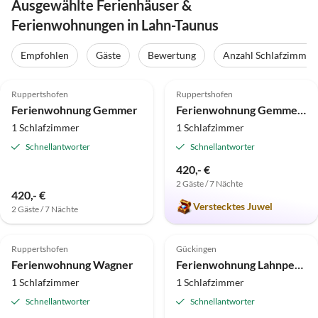
Ausgewählte Ferienhäuser &
Ferienwohnungen in Lahn-Taunus
Empfohlen
Gäste
Bewertung
Anzahl Schlafzimmer
5.0
(22)
4.8
(9)
Ruppertshofen
Ruppertshofen
Ferienwohnung Gemmer
Ferienwohnung Gemmer 2
1 Schlafzimmer
1 Schlafzimmer
Schnellantworter
Schnellantworter
420,- €
2 Gäste / 7 Nächte
420,- €
Verstecktes Juwel
2 Gäste / 7 Nächte
5.0
(6)
5.0
(2)
Ruppertshofen
Gückingen
Ferienwohnung Wagner
Ferienwohnung Lahnperle
1 Schlafzimmer
1 Schlafzimmer
Schnellantworter
Schnellantworter