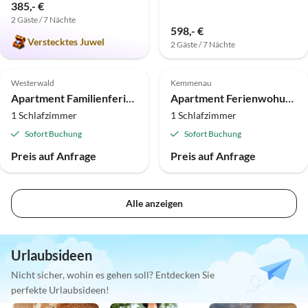
385,- €
2 Gäste / 7 Nächte
598,- €
Verstecktes Juwel
2 Gäste / 7 Nächte
Westerwald
Kemmenau
Apartment Familienferiendorf Hübingen
Apartment Ferienwohung Thieme
1 Schlafzimmer
1 Schlafzimmer
Sofort Buchung
Sofort Buchung
Preis auf Anfrage
Preis auf Anfrage
Alle anzeigen
Urlaubsideen
Nicht sicher, wohin es gehen soll? Entdecken Sie
perfekte Urlaubsideen!