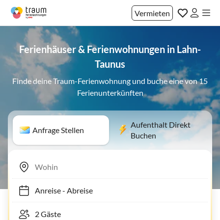
Vermieten
Ferienhäuser & Ferienwohnungen in Lahn-
Taunus
Finde deine Traum-Ferienwohnung und buche eine von 15
Ferienunterkünften
Aufenthalt Direkt
Anfrage Stellen
Buchen
Anreise
-
Abreise