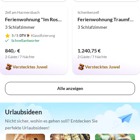
4.9
(3)
Top-Inserat
5.0
(1)
Zell am Harmersbach
Schenkenzell
Ferienwohnung "Im Rosengarten " Männle u. Pfetzer GbR 3
Ferienwohnung Traumferienwohnung Kinzig-Chalet *Ausblick *Familie und Kinder
3 Schlafzimmer
3 Schlafzimmer
5
/ 5
Klassifizierung
Schnellantworter
840,- €
1.240,75 €
2 Gäste / 7 Nächte
2 Gäste / 7 Nächte
Verstecktes Juwel
Verstecktes Juwel
Alle anzeigen
Urlaubsideen
Nicht sicher, wohin es gehen soll? Entdecken Sie
perfekte Urlaubsideen!