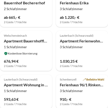
Bauernhof Bechererhof
Ferienhaus Erika
2 Schlafzimmer
3 Schlafzimmer
ab 665,- €
ab 1.220,- €
2 Gäste / 7 Nächte
2 Gäste / 7 Nächte
3.9
(10)
4.0
(9)
Welschensteinach
Lauterbach (Schwarzwald)
Apartment Bauernhofflucht in Hofstetten
Apartment Ferienwohnung in Lauterbach im Schwarzwald
1 Schlafzimmer
3 Schlafzimmer
Kostenlose Stornierung
676,94 €
1.030,25 €
2 Gäste / 7 Nächte
2 Gäste / 7 Nächte
4.0
(5)
5.0
(5)
Top-Inserat
Lauterbach (Schwarzwald)
Schenkenzell
Beliebte Wahl
Apartment Wohnung in Lauterbach nahe Skipisten
Ferienhaus 96/1 Rinkenbachhof
1 Schlafzimmer
3 Schlafzimmer
593,63 €
910,- €
2 Gäste / 7 Nächte
2 Gäste / 7 Nächte