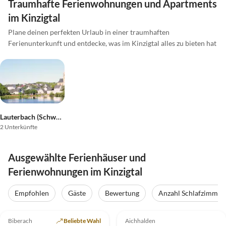
Traumhafte Ferienwohnungen und Apartments
im Kinzigtal
Plane deinen perfekten Urlaub in einer traumhaften
Ferienunterkunft und entdecke, was im Kinzigtal alles zu bieten hat
Lauterbach (Schwarzwald)
2 Unterkünfte
Ausgewählte Ferienhäuser und
Ferienwohnungen im Kinzigtal
Empfohlen
Gäste
Bewertung
Anzahl Schlafzimmer
4.9
(75)
Top-Inserat
5.0
(22)
Biberach
Beliebte Wahl
Aichhalden