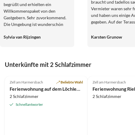
braucht und tadellos sa
begrüßt und erhielten ein
Vermieter waren sehr f
Willkommenspaket von den
und haben uns einige Au
Gastgebern. Sehr zuvorkommend.
gegeben. Auf der Teras
Die Umgebung ist wunderschön
man in den gepflegten 
und im Ort kann man in
schauen. Sogar ein Hu
Sylvia van Rijzingen
Karsten Grunow
verschiedenen Restaurants gut
wurde für unseren Mal
essen. Kurz gesagt, wir hatten einen
aufgestellt. Vielen Dan
wunderschönen Urlaub!
das wir bei Ihnen eine 
wunderschöne Zeit ver
Unterkünfte mit 2 Schlafzimmer
durften. Fam. Grunow
5.0
(26)
5.0
(17)
Zell am Harmersbach
Beliebte Wahl
Zell am Harmersbach
Ferienwohnung auf dem Löchlehof
Ferienwohnung Rie
2 Schlafzimmer
2 Schlafzimmer
Schnellantworter