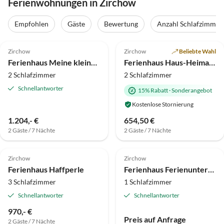
Ferienwohnungen in Zirchow
Empfohlen
Gäste
Bewertung
Anzahl Schlafzimmer
5.0
(72)
Top-Inserat
5.0
(24)
Top-Inserat
Zirchow
Zirchow
Beliebte Wahl
Ferienhaus Meine kleine Sansibar 2
Ferienhaus Haus-Heimathafen
2 Schlafzimmer
2 Schlafzimmer
Schnellantworter
15% Rabatt
·
Sonderangebot
Kostenlose Stornierung
1.204,- €
654,50 €
2 Gäste / 7 Nächte
2 Gäste / 7 Nächte
Zirchow
Zirchow
Ferienhaus Haffperle
Ferienhaus Ferienunterkünfte Feldmann
3 Schlafzimmer
1 Schlafzimmer
Schnellantworter
Schnellantworter
970,- €
Preis auf Anfrage
2 Gäste / 7 Nächte