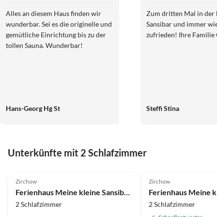
Alles an diesem Haus finden wir
Zum dritten Mal in der 
wunderbar. Sei es die originelle und
Sansibar und immer wi
gemütliche Einrichtung bis zu der
zufrieden! Ihre Familie
tollen Sauna. Wunderbar!
Hans-Georg Hg St
Steffi Stina
Unterkünfte mit 2 Schlafzimmer
5.0
(81)
5.0
(72)
Zirchow
Zirchow
Ferienhaus Meine kleine Sansibar 1
2 Schlafzimmer
2 Schlafzimmer