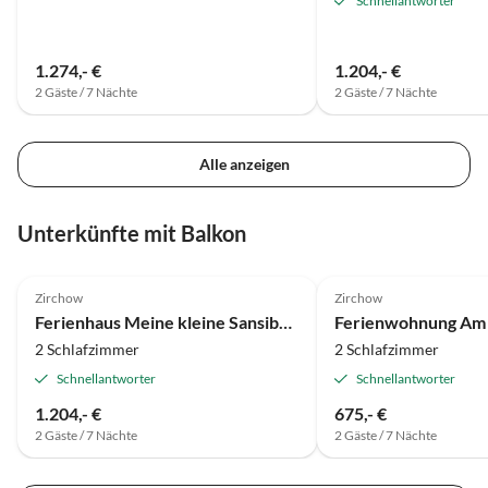
Schnellantworter
1.274,- €
1.204,- €
2 Gäste / 7 Nächte
2 Gäste / 7 Nächte
Alle anzeigen
Unterkünfte mit Balkon
5.0
(72)
Top-Inserat
Zirchow
Zirchow
Ferienhaus Meine kleine Sansibar 2
2 Schlafzimmer
2 Schlafzimmer
Schnellantworter
Schnellantworter
1.204,- €
675,- €
2 Gäste / 7 Nächte
2 Gäste / 7 Nächte