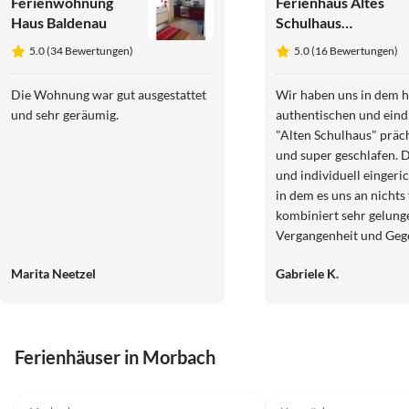
Ferienwohnung
Ferienhaus Altes
Haus Baldenau
Schulhaus
Hunsrück
5.0 (34 Bewertungen)
5.0 (16 Bewertungen)
Die Wohnung war gut ausgestattet
Wir haben uns in dem h
und sehr geräumig.
authentischen und eind
"Alten Schulhaus" präch
und super geschlafen. D
und individuell eingeri
in dem es uns an nichts 
kombiniert sehr gelung
Vergangenheit und Geg
haben bei bestem Wette
Marita Neetzel
Gabriele K.
erwanderten Traumschl
spektakulär, mal origine
und informativ erlebt. 
sympathischen Vermiete
Ferienhäuser in Morbach
wir wissenswerte Ergä
Geschichte des Ortes u
4.9
(22)
5.0
(16)
So war unser Aufenthal