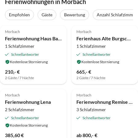
Ferienwohnungen in Morbach
Empfohlen
Gäste
Bewertung
Anzahl Schlafzimmer
5.0
(34)
4.9
(22)
Morbach
Morbach
Ferienwohnung Haus Baldenau
Ferienhaus Alte Burgscheune
1 Schlafzimmer
1 Schlafzimmer
Schnellantworter
Schnellantworter
Kostenlose Stornierung
Kostenlose Stornierung
210,- €
665,- €
2 Gäste / 7 Nächte
2 Gäste / 7 Nächte
5.0
(1)
5.0
(1)
Morbach
Morbach
Ferienwohnung Lena
Ferienwohnung Remise "Schülers Mühle"
2 Schlafzimmer
3 Schlafzimmer
Schnellantworter
Schnellantworter
Kostenlose Stornierung
385,60 €
ab 800,- €