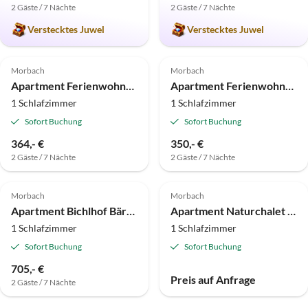
2 Gäste / 7 Nächte
2 Gäste / 7 Nächte
Verstecktes Juwel
Verstecktes Juwel
Morbach
Morbach
Apartment Ferienwohnung Kleeblatt
Apartment Ferienwohnung Schabbach
1 Schlafzimmer
1 Schlafzimmer
Sofort Buchung
Sofort Buchung
364,- €
350,- €
2 Gäste / 7 Nächte
2 Gäste / 7 Nächte
Morbach
Morbach
Apartment Bichlhof Bärfra
Apartment Naturchalet am Nationalpark Hunsrück-Hochwald
1 Schlafzimmer
1 Schlafzimmer
Sofort Buchung
Sofort Buchung
705,- €
Preis auf Anfrage
2 Gäste / 7 Nächte