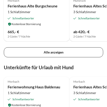
Morbach
Hunsrück
ein abwechslungsreich
Ferienhaus Alte Burgscheune
Wanderurlaub sondern 
1 Schlafzimmer
3 Schlafzimmer
spannende Reise in die
Vergangenheit.
Schnellantworter
Schnellantworter
Kostenlose Stornierung
665,- €
ab 420,- €
2 Gäste / 7 Nächte
2 Gäste / 7 Nächte
Alle anzeigen
Unterkünfte für Urlaub mit Hund
5.0
(34)
5.0
(16)
Morbach
Morbach
Ferienwohnung Haus Baldenau
1 Schlafzimmer
3 Schlafzimmer
Schnellantworter
Schnellantworter
Kostenlose Stornierung