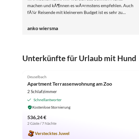
machen und kÃ¶nnen es wÃ¤rmstens empfehlen. Auch
fÃ¼r Reisende mit kleinerem Budget ist es sehr zu
empfehlen. Sogar HandtÃ¼cher und BettwÃ¤sche
werden gestellt.
anko wiersma
Unterkünfte für Urlaub mit Hund
4.8
(10)
Deuselbach
Apartment Terrassenwohnung am Zoo
2 Schlafzimmer
Schnellantworter
Kostenlose Stornierung
536,24 €
2 Gäste / 7 Nächte
Verstecktes Juwel