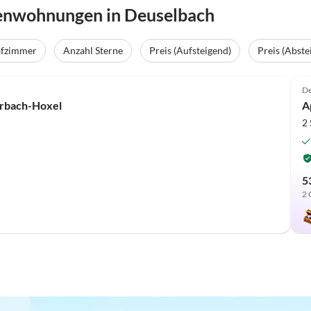
ienwohnungen in Deuselbach
afzimmer
Anzahl Sterne
Preis (Aufsteigend)
Preis (Abste
De
orbach-Hoxel
A
2
5
2 