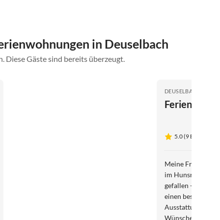
erienwohnungen in Deuselbach
. Diese Gäste sind bereits überzeugt.
DEUSELBACH
Ferienwohnu
5.0 (9 Bewertung
Meine Frau und ic
im Hunsrück. Die Ferienwo
gefallen - geräum
einen besonderen
Ausstattung in de
Wünsche offen. Di