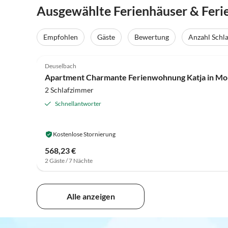
Ausgewählte Ferienhäuser & Fer
Empfohlen
Gäste
Bewertung
Anzahl Schl
4.2
(47)
Deuselbach
Apartment Charmante Ferienwohnung Katja in M
2 Schlafzimmer
Schnellantworter
Kostenlose Stornierung
568,23 €
2 Gäste / 7 Nächte
Alle anzeigen