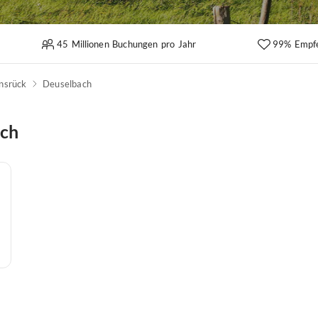
45 Millionen Buchungen pro Jahr
99% Empf
nsrück
Deuselbach
ach