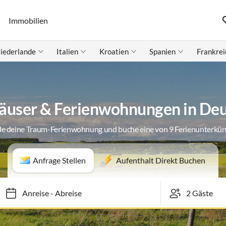
Immobilien
iederlande
Italien
Kroatien
Spanien
Frankrei
äuser & Ferienwohnungen in De
de deine Traum-Ferienwohnung und buche eine von 9 Ferienunterkün
Anfrage Stellen
Aufenthalt Direkt Buchen
Anreise
-
Abreise