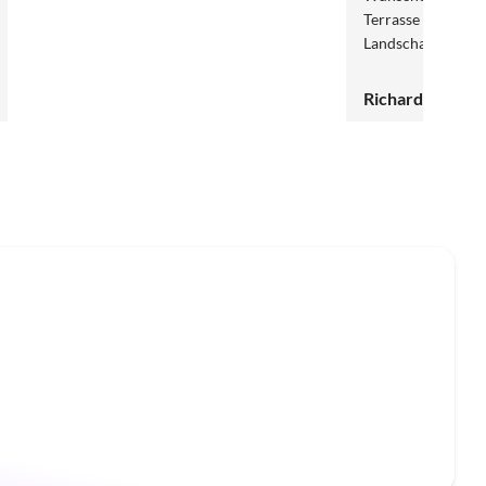
Terrasse ist traum
Landschaft und d
beruhigend. Die Ve
Wir haben uns seh
Richard B.
Nationalpark Erbe
jeden Fall wieder 