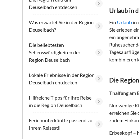
Deuselbach entdecken
Urlaub in 
Was erwartet Sie in der Region
Ein
Urlaub
in 
Deuselbach?
Sie erleben e
ein angenehm 
Ruhesuchende 
Die beliebtesten
Tagesausflüg
Sehenswürdigkeiten der
kombinieren 
Region Deuselbach
Lokale Erlebnisse in der Region
Die Regio
Deuselbach entdecken
Thalfang am 
Hilfreiche Tipps für Ihre Reise
in die Region Deuselbach
Nur wenige Ki
erreichen Sie
Ferienunterkünfte passend zu
zudem Einkauf
Ihrem Reisestil
Erbeskopf – h