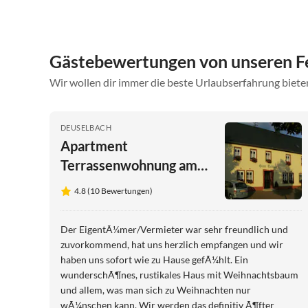
Gästebewertungen von unseren F
Wir wollen dir immer die beste Urlaubserfahrung bieten
DEUSELBACH
Apartment
Terrassenwohnung am
Zoo
4.8 (10 Bewertungen)
Der EigentÃ¼mer/Vermieter war sehr freundlich und
zuvorkommend, hat uns herzlich empfangen und wir
haben uns sofort wie zu Hause gefÃ¼hlt. Ein
wunderschÃ¶nes, rustikales Haus mit Weihnachtsbaum
und allem, was man sich zu Weihnachten nur
wÃ¼nschen kann. Wir werden das definitiv Ã¶fter