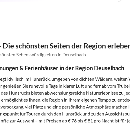
 Die schönsten Seiten der Region erlebe
chönsten Sehenswürdigkeiten in Deuselbach
ungen & Ferienhäuser in der Region Deuselbach
iegt idyllisch im Hunsrück, umgeben von dichten Wäldern, weiten
r genießen Sie ruhevolle Tage in klarer Luft und fernab vom Trub
 des Hunsrücks bieten abwechslungsreiche Naturerlebnisse zu jede
 ermöglicht es Ihnen, die Region in Ihrem eigenen Tempo zu entde
stversorgung, viel Platz und eine persönliche Atmosphäre machen
ngspunkt für Touren durch den Hunsrück und zu den Aussichtsp
fte zur Auswahl – mit Preisen ab € 76 bis € 81 pro Nacht ist für j