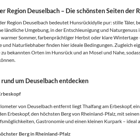
der Region Deuselbach – Die schönsten Seiten der 
der Region Deuselbach bedeutet Hunsrückidylle pur: stille Täler,
ine ländliche Umgebung, in der Entschleunigung und Naturgenuss 
warmer Sommer, farbenprächtiger Herbst oder klare Wintertage – j
und Naturliebhaber finden hier ideale Bedingungen. Zugleich eig
e zu bekannten Orten im Hunsrück und an Mosel und Nahe, sodas
können.
n rund um Deuselbach entdecken
Erbeskopf
lometer von Deuselbach entfernt liegt Thalfang am Erbeskopf, ein 
 den Erbeskopf, den höchsten Berg von Rheinland-Pfalz, mit sein
smöglichkeiten, Gastronomie und einen kleinen Kurpark – ideal al
öchster Berg in Rheinland-Pfalz