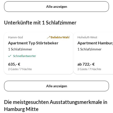
Alle anzeigen
Unterkünfte mit 1 Schlafzimmer
4.4
(7)
Top-Inserat
4.9
(4)
Hamm-Süd
Beliebte Wahl
Hoheluft-West
Super-Gastgeber
Apartment Typ Störtebeker
1 Schlafzimmer
1 Schlafzimmer
Schnellantworter
635,- €
ab 722,- €
2 Gäste / 7 Nächte
2 Gäste / 7 Nächte
Alle anzeigen
Die meistgesuchten Ausstattungsmerkmale in
Hamburg Mitte