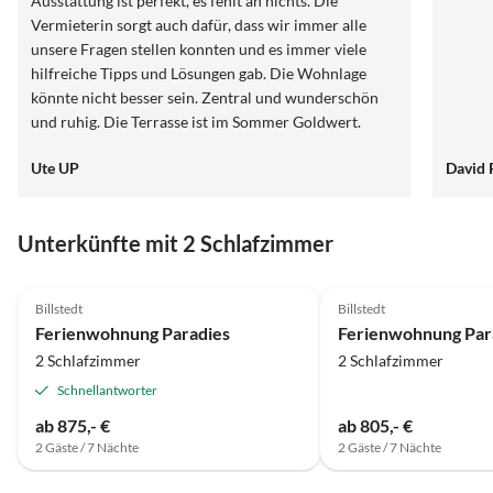
Ausstattung ist perfekt, es fehlt an nichts. Die
Vermieterin sorgt auch dafür, dass wir immer alle
unsere Fragen stellen konnten und es immer viele
hilfreiche Tipps und Lösungen gab. Die Wohnlage
könnte nicht besser sein. Zentral und wunderschön
und ruhig. Die Terrasse ist im Sommer Goldwert.
Jeder sollte darauf achten, dass es nicht Erdgeschoss
Ute UP
David 
sondern Tiefpaterre ist. Also noch etwas tiefer in der
Erde. Uns hat es im heißen Sommer sehr gut gefallen.
Es ist alles super sauber, gepflegt und einfach mit Herz
Unterkünfte mit 2 Schlafzimmer
und Liebe ausgestattet. Wir kommen sicher immer
wieder gerne zu Frau Stadler.
5.0
(3)
Top-Inserat
5.0
(2)
Billstedt
Billstedt
Ferienwohnung Paradies
Ferienwohnung Par
2 Schlafzimmer
2 Schlafzimmer
Schnellantworter
ab 875,- €
ab 805,- €
2 Gäste / 7 Nächte
2 Gäste / 7 Nächte