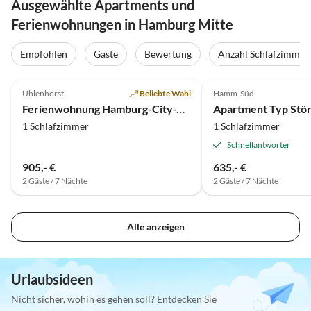
Ausgewählte Apartments und
Ferienwohnungen in Hamburg Mitte
Empfohlen
Gäste
Bewertung
Anzahl Schlafzimmer
5.0
(16)
Top-Inserat
4.4
(7)
Uhlenhorst
Beliebte Wahl
Hamm-Süd
Super-Gastgeber
Ferienwohnung Hamburg-City-Alsterperle
Apartment Typ Stö
1 Schlafzimmer
1 Schlafzimmer
Schnellantworter
905,- €
635,- €
2 Gäste / 7 Nächte
2 Gäste / 7 Nächte
Alle anzeigen
Urlaubsideen
Nicht sicher, wohin es gehen soll? Entdecken Sie