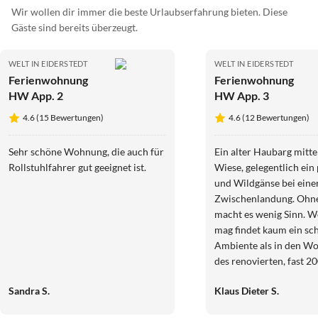
Wir wollen dir immer die beste Urlaubserfahrung bieten. Diese
Gäste sind bereits überzeugt.
WELT IN EIDERSTEDT
WELT IN EIDERSTEDT
Ferienwohnung
Ferienwohnung
HW App. 2
HW App. 3
4.6 (15 Bewertungen)
4.6 (12 Bewertungen)
Sehr schöne Wohnung, die auch für
Ein alter Haubarg mitte
Rollstuhlfahrer gut geeignet ist.
Wiese, gelegentlich ein
und Wildgänse bei eine
Zwischenlandung. Ohn
macht es wenig Sinn. Wer das so
mag findet kaum ein sc
Ambiente als in den W
des renovierten, fast 2
Haubargs. Problemlose
Sandra S.
Klaus Dieter S.
und freundlicher Empf
Service vor Ort durch d