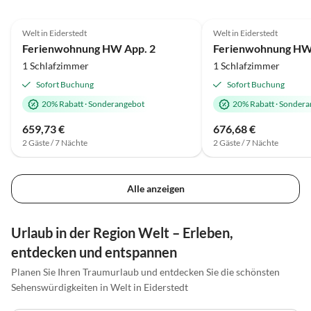
4.6
(15)
4.6
(12)
Welt in Eiderstedt
Welt in Eiderstedt
Ferienwohnung HW App. 2
Ferienwohnung HW
1 Schlafzimmer
1 Schlafzimmer
Sofort Buchung
Sofort Buchung
20% Rabatt
·
Sonderangebot
20% Rabatt
·
Sondera
659,73 €
676,68 €
2 Gäste / 7 Nächte
2 Gäste / 7 Nächte
Alle anzeigen
Urlaub in der Region Welt – Erleben,
entdecken und entspannen
Planen Sie Ihren Traumurlaub und entdecken Sie die schönsten
Sehenswürdigkeiten in Welt in Eiderstedt