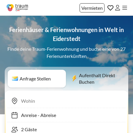
Vermieten
Ferienhäuser & Ferienwohnungen in Welt in
Eiderstedt
Finde deine Traum-Ferienwohnung und buche eine von 27
Ferienunterkünften
Aufenthalt Direkt
Anfrage Stellen
Buchen
Anreise
-
Abreise