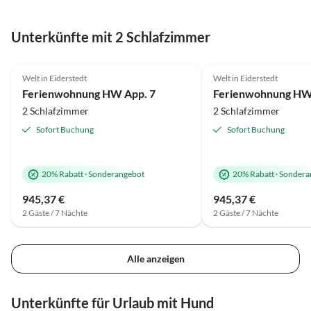
das für die Sauberkeit 
Wohlbefinden sorgt.
Unterkünfte mit 2 Schlafzimmer
4.5
(8)
4.4
(8)
Welt in Eiderstedt
Welt in Eiderstedt
Ferienwohnung HW App. 7
Ferienwohnung HW
2 Schlafzimmer
2 Schlafzimmer
Sofort Buchung
Sofort Buchung
20% Rabatt
·
Sonderangebot
20% Rabatt
·
Sondera
945,37 €
945,37 €
2 Gäste / 7 Nächte
2 Gäste / 7 Nächte
Alle anzeigen
Unterkünfte für Urlaub mit Hund