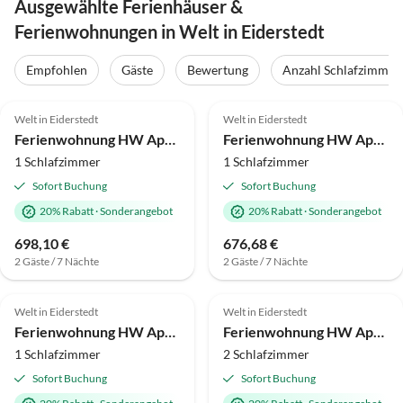
Ausgewählte Ferienhäuser &
Ferienwohnungen in Welt in Eiderstedt
Empfohlen
Gäste
Bewertung
Anzahl Schlafzimmer
4.6
(28)
4.6
(12)
Welt in Eiderstedt
Welt in Eiderstedt
Ferienwohnung HW App. 5
Ferienwohnung HW App. 3
1 Schlafzimmer
1 Schlafzimmer
Sofort Buchung
Sofort Buchung
20% Rabatt
·
Sonderangebot
20% Rabatt
·
Sonderangebot
698,10 €
676,68 €
2 Gäste / 7 Nächte
2 Gäste / 7 Nächte
4.5
(9)
4.4
(8)
Welt in Eiderstedt
Welt in Eiderstedt
Ferienwohnung HW App. 4
Ferienwohnung HW App. 6
1 Schlafzimmer
2 Schlafzimmer
Sofort Buchung
Sofort Buchung