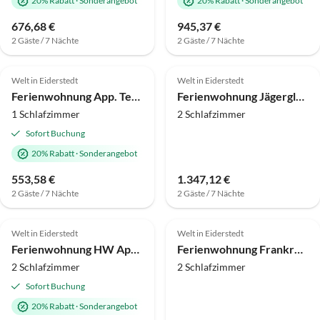
20% Rabatt
·
Sonderangebot
20% Rabatt
·
Sonderangebot
676,68 €
945,37 €
2 Gäste / 7 Nächte
2 Gäste / 7 Nächte
4.1
(6)
4.4
(4)
Welt in Eiderstedt
Welt in Eiderstedt
Ferienwohnung App. Tenne
Ferienwohnung Jägerglück im Haubarg Tetenshof
1 Schlafzimmer
2 Schlafzimmer
Sofort Buchung
20% Rabatt
·
Sonderangebot
553,58 €
1.347,12 €
2 Gäste / 7 Nächte
2 Gäste / 7 Nächte
5.0
(3)
4.8
(3)
Welt in Eiderstedt
Welt in Eiderstedt
Ferienwohnung HW App. 9
Ferienwohnung Frankreich im Haubarg Tetenshof
2 Schlafzimmer
2 Schlafzimmer
Sofort Buchung
20% Rabatt
·
Sonderangebot