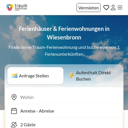
Vermieten
Ferienhäuser & Ferienwohnungen in
Wiesenbronn
Finde deine Traum-Ferienwohnung und buche eine von 1
Ferienunterkünften
Aufenthalt Direkt
Anfrage Stellen
Buchen
Anreise
-
Abreise