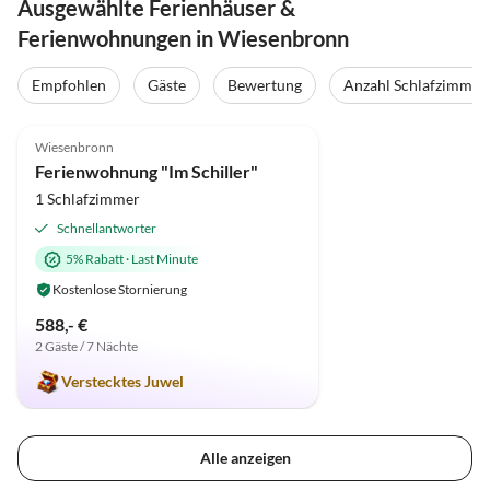
Ausgewählte Ferienhäuser &
Ferienwohnungen in Wiesenbronn
Empfohlen
Gäste
Bewertung
Anzahl Schlafzimmer
4.9
(16)
Top-Inserat
Wiesenbronn
Hundefreundlich
Ferienwohnung "Im Schiller"
1 Schlafzimmer
Schnellantworter
5% Rabatt
·
Last Minute
Kostenlose Stornierung
588,- €
2 Gäste / 7 Nächte
Verstecktes Juwel
Alle anzeigen