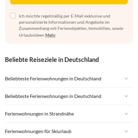
Ich möchte regelmäßig per E-Mail exklusive und
personalisierte Informationen und Angebote im
Zusammenhang mit Ferienobjekten, Immobilien, sowie
Urlaubsideen
Mehr
Beliebte Reiseziele in Deutschland
Beliebteste Ferienwohnungen in Deutschland
Ferienwohnungen in Deutschland
Beliebteste Ferienwohnungen in Deutschland
Ferienwohnungen in Ostsee
Ferienwohnungen in Deutschland
Ferienwohnungen in Strandnähe
Ferienwohnungen in Nordsee
Ferienwohnungen in Ostsee
Ferienwohnungen in Schleswig-Holstein
Ferienwohnungen in Strandnähe in Deutschland
Ferienwohnungen für Skiurlaub
Ferienwohnungen in Nordsee