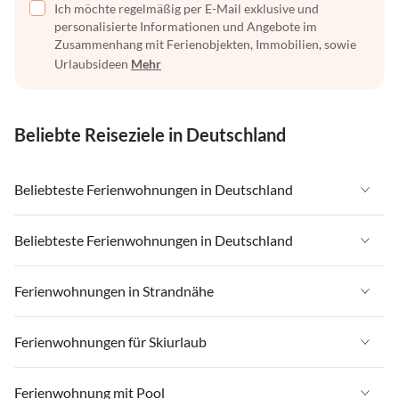
Ich möchte regelmäßig per E-Mail exklusive und
personalisierte Informationen und Angebote im
Zusammenhang mit Ferienobjekten, Immobilien, sowie
Urlaubsideen
Mehr
Beliebte Reiseziele in Deutschland
Beliebteste Ferienwohnungen in Deutschland
Ferienwohnungen in Deutschland
Beliebteste Ferienwohnungen in Deutschland
Ferienwohnungen in Ostsee
Ferienwohnungen in Deutschland
Ferienwohnungen in Strandnähe
Ferienwohnungen in Nordsee
Ferienwohnungen in Ostsee
Ferienwohnungen in Schleswig-Holstein
Ferienwohnungen in Strandnähe in Deutschland
Ferienwohnungen für Skiurlaub
Ferienwohnungen in Nordsee
Ferienwohnungen in Mecklenburg-Vorpommern
Ferienwohnungen in Strandnähe in Ostsee
Ferienwohnungen in Schleswig-Holstein
Ferienwohnungen für Skiurlaub in Deutschland
Ferienwohnung mit Pool
Ferienwohnungen in Niedersachsen