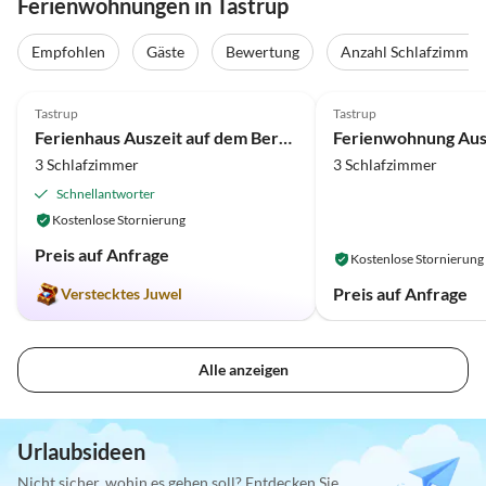
Ferienwohnungen in Tastrup
Empfohlen
Gäste
Bewertung
Anzahl Schlafzimmer
4.9
(4)
Tastrup
Tastrup
Ferienhaus Auszeit auf dem Berghof, "Grand Hygge Deluxe", WE I
3 Schlafzimmer
3 Schlafzimmer
Schnellantworter
Kostenlose Stornierung
Preis auf Anfrage
Kostenlose Stornierung
Preis auf Anfrage
Verstecktes Juwel
Alle anzeigen
Urlaubsideen
Nicht sicher, wohin es gehen soll? Entdecken Sie