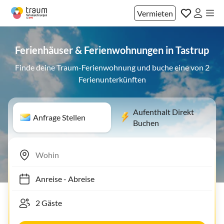
Vermieten
Ferienhäuser & Ferienwohnungen in Tastrup
Finde deine Traum-Ferienwohnung und buche eine von 2
Ferienunterkünften
Aufenthalt Direkt
Anfrage Stellen
Buchen
Anreise
-
Abreise