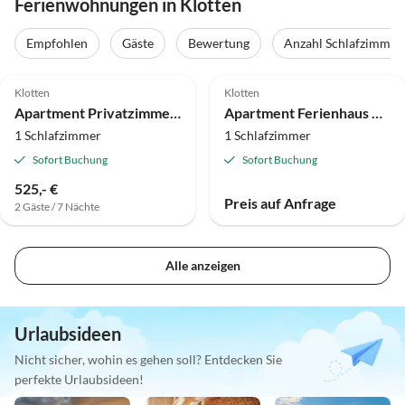
Ferienwohnungen in Klotten
Empfohlen
Gäste
Bewertung
Anzahl Schlafzimmer
Klotten
Klotten
Apartment Privatzimmer Balthasar
Apartment Ferienhaus Heimes
1 Schlafzimmer
1 Schlafzimmer
Sofort Buchung
Sofort Buchung
525,- €
Preis auf Anfrage
2 Gäste / 7 Nächte
Alle anzeigen
Urlaubsideen
Nicht sicher, wohin es gehen soll? Entdecken Sie
perfekte Urlaubsideen!