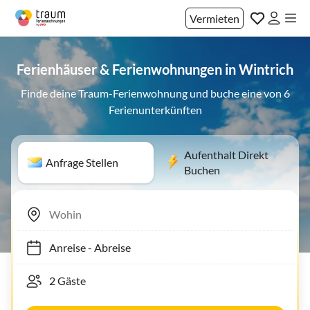
Vermieten
Ferienhäuser & Ferienwohnungen in Wintrich
Finde deine Traum-Ferienwohnung und buche eine von 6
Ferienunterkünften
Aufenthalt Direkt
Anfrage Stellen
Buchen
Anreise
-
Abreise