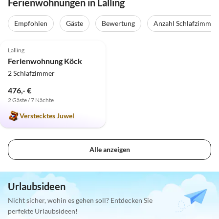
Ferienwohnungen in Lalling
Empfohlen
Gäste
Bewertung
Anzahl Schlafzimmer
5.0
(163)
Top-Inserat
Lalling
Ferienwohnung Köck
2 Schlafzimmer
476,- €
2 Gäste / 7 Nächte
Verstecktes Juwel
Alle anzeigen
Urlaubsideen
Nicht sicher, wohin es gehen soll? Entdecken Sie
perfekte Urlaubsideen!